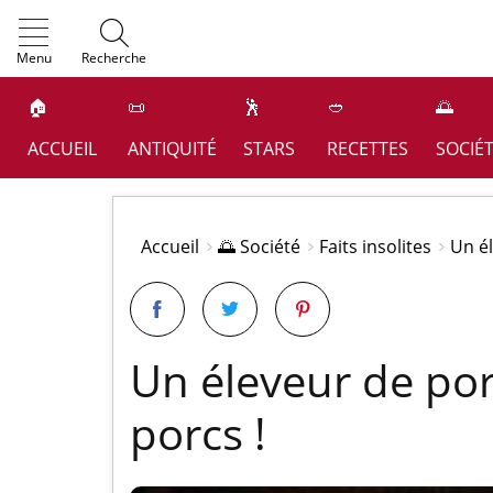
OK
Menu
Recherche
🏠
📜
🕺
🥙
🌅
ACCUEIL
ANTIQUITÉ
STARS
RECETTES
SOCIÉ
Accueil
🌅 Société
Faits insolites
Un él
Un éleveur de por
porcs !