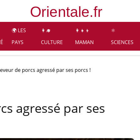
🌍 LES
👩‍🎓
👩‍👧‍👦
⚛️
TÉ
PAYS
CULTURE
MAMAN
SCIENCES
eveur de porcs agressé par ses porcs !
cs agressé par ses