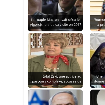
Le couple Macron avait déçu les
L'humor
Algérois lors de sa visite en 2017
à pr
Eglal Zaki, une actrice au
Une 
parcours complexe, accusée de
donne 
proxénétisme