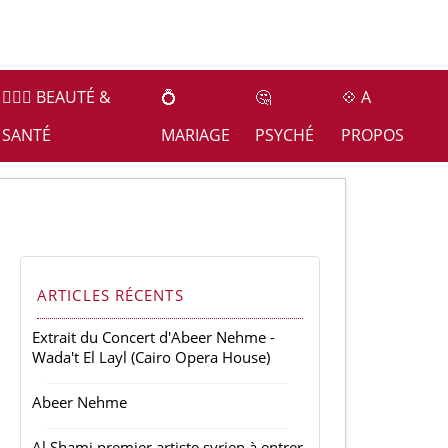
👩🏻‍⚕️ BEAUTÉ &
💍
🤔
💠 A
SANTÉ
MARIAGE
PSYCHÉ
PROPOS
ARTICLES RÉCENTS
Extrait du Concert d'Abeer Nehme -
Wada't El Layl (Cairo Opera House)
Abeer Nehme
Al Shami premier artiste syrien à entrer