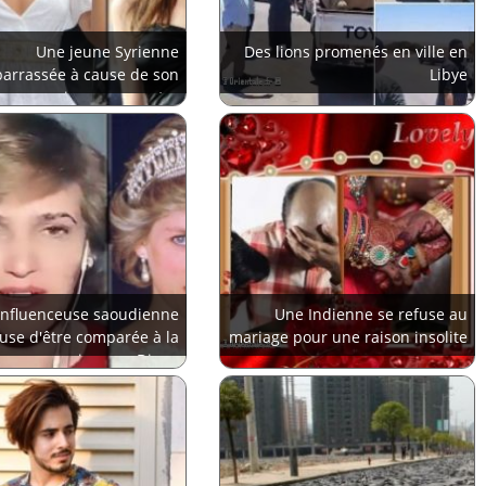
Une jeune Syrienne
Des lions promenés en ville en
arrassée à cause de son
Libye
omonymie avec une star
influenceuse saoudienne
Une Indienne se refuse au
fuse d'être comparée à la
mariage pour une raison insolite
princesse Diana