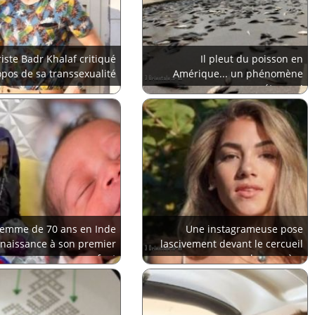
iste Badr Khalaf critiqué
Il pleut du poisson en
opos de sa transsexualité
Amérique... un phénomène
étrange!
femme de 70 ans en Inde
Une instagrameuse pose
naissance à son premier
lascivement devant le cercueil
enfant
de son père