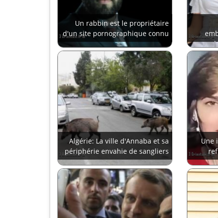
Un rabbin est le propriétaire
d'un site pornographique connu
emb
h
Algérie: La ville d'Annaba et sa
Une 
périphérie envahie de sangliers
re