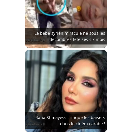
Le bébé syrien miraculé né sous les
décombres fête ses six mois
Rana Shmayess critique les baisers
dans le cinéma arabe !