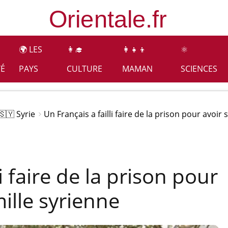
🌍 LES
👩‍🎓
👩‍👧‍👦
⚛️
TÉ
PAYS
CULTURE
MAMAN
SCIENCES
🇸🇾 Syrie
Un Français a failli faire de la prison pour avoir
i faire de la prison pour
ille syrienne