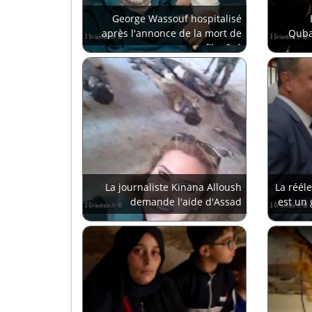
George Wassouf hospitalisé
après l'annonce de la mort de
Qubay
son fils aîné
La journaliste Kinana Alloush
La réél
demande l'aide d'Assad
est un