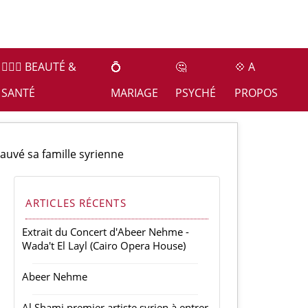
👩🏻‍⚕️ BEAUTÉ &
💍
🤔
💠 A
SANTÉ
MARIAGE
PSYCHÉ
PROPOS
 sauvé sa famille syrienne
ARTICLES RÉCENTS
Extrait du Concert d'Abeer Nehme -
Wada't El Layl (Cairo Opera House)
Abeer Nehme
Al Shami premier artiste syrien à entrer