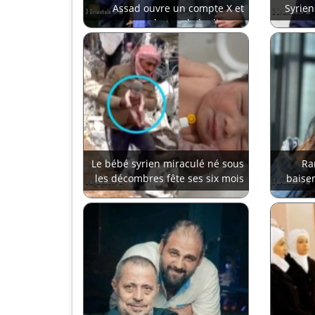
Assad ouvre un compte X et
Syrien
demande le divorce
Le bébé syrien miraculé né sous
Ra
les décombres fête ses six mois
baise