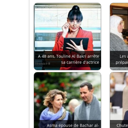
A 48 ans, Touline Al Bakri arrête
Les 
sa carrière d'actrice
prépa
Asma épouse de Bachar al-
Chute