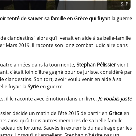
S. P
voir tenté de sauver sa famille en Grèce qui fuyait la guerre
de clandestins" alors qu’il venait en aide à sa belle-famille
1er Mars 2019. Il raconte son long combat judiciaire dans
 quatre années dans la tourmente,
Stephan Pélissier
vient
ant, c’était loin d’être gagné pour ce juriste, considéré par
 clandestins. Son tort, avoir voulu venir en aide à sa
lle fuyait la
Syrie
en guerre.
s, il le raconte avec émotion dans un livre,
Je voulais juste
issier décide un matin de l’été 2015 de partir en
Grèce
en
ts ainsi qu’à trois autres membres de sa belle famille.
radeau de fortune. Sauvés in extremis du naufrage par les
 Samos. Lorsqu’ils l’appellent, Stephan n’hésite pas un