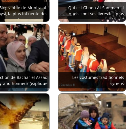
Biographie de Munira al-
Qui est Ghada Al-Samman et
si, la plus influente des
quels sont ses livres les plus
femmes arabes
célèbres?
ection de Bachar el Assad
Les costumes traditionnels
 grand honneur (explique
syriens
Bachar al-Assad)