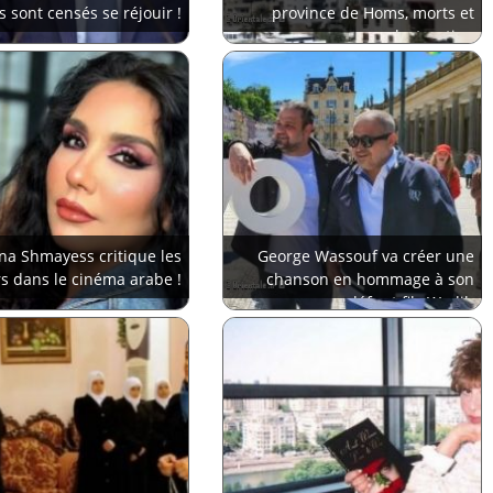
s sont censés se réjouir !
province de Homs, morts et
destruction
na Shmayess critique les
George Wassouf va créer une
rs dans le cinéma arabe !
chanson en hommage à son
défunt fils Wadih