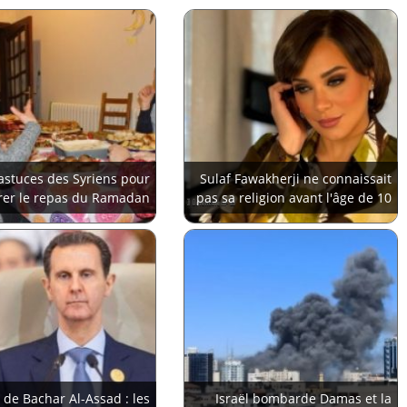
astuces des Syriens pour
Sulaf Fawakherji ne connaissait
rer le repas du Ramadan
pas sa religion avant l'âge de 10
ans
 de Bachar Al-Assad : les
Israël bombarde Damas et la