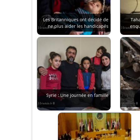
Les Britanniques ont décidé de
Taha
ne plus aider les handicapés
enqu
syriens
Syrie : Une journée en famille