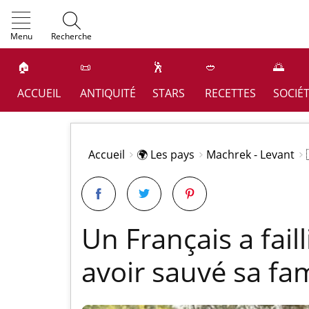
OK
Menu
Recherche
🏠
📜
🕺
🥙
🌅
ACCUEIL
ANTIQUITÉ
STARS
RECETTES
SOCIÉ
Accueil
🌍 Les pays
Machrek - Levant
Un Français a faill
avoir sauvé sa fam