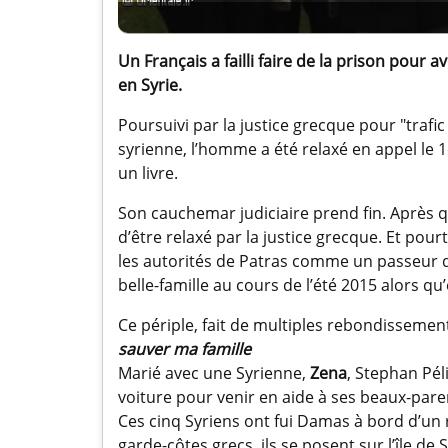
Un Français a failli faire de la prison pour a
en Syrie.
Poursuivi par la justice grecque pour "trafic 
syrienne, l’homme a été relaxé en appel le 
un livre.
Son cauchemar judiciaire prend fin. Après
d’être relaxé par la justice grecque. Et pourt
les autorités de Patras comme un passeur de
belle-famille au cours de l’été 2015 alors qu’e
Ce périple, fait de multiples rebondissement
sauver ma famille
Marié avec une Syrienne,
Zena
, Stephan Pél
voiture pour venir en aide à ses beaux-paren
Ces cinq Syriens ont fui Damas à bord d’un 
garde-côtes grecs, ils se posent sur l’île de