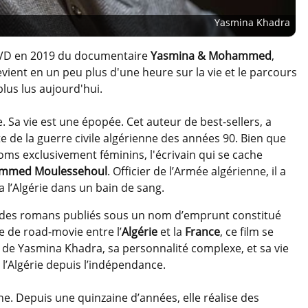
Yasmina Khadra
 DVD en 2019 du documentaire
Yasmina & Mohammed
,
evient en un peu plus d'une heure sur la vie et le parcours
lus lus aujourd'hui.
 Sa vie est une épopée. Cet auteur de best-sellers, a
 de la guerre civile algérienne des années 90. Bien que
ms exclusivement féminins, l'écrivain qui se cache
mmed Moulessehoul
. Officier de l’Armée algérienne, il a
 l’Algérie dans un bain de sang.
nt des romans publiés sous un nom d’emprunt constitué
de road-movie entre l’
Algérie
et la
France
, ce film se
de Yasmina Khadra, sa personnalité complexe, et sa vie
e l’Algérie depuis l’indépendance.
he. Depuis une quinzaine d’années, elle réalise des