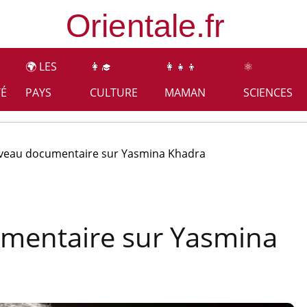
🌍 LES
👩‍🎓
👩‍👧‍👦
⚛️
TÉ
PAYS
CULTURE
MAMAN
SCIENCES
veau documentaire sur Yasmina Khadra
mentaire sur Yasmina