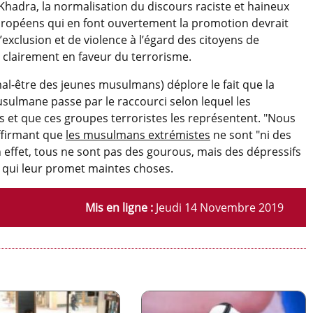
Khadra, la normalisation du discours raciste et haineux
européens qui en font ouvertement la promotion devrait
’exclusion et de violence à l’égard des citoyens de
clairement en faveur du terrorisme.
al-être des jeunes musulmans) déplore le fait que la
sulmane passe par le raccourci selon lequel les
 et que ces groupes terroristes les représentent. "Nous
affirmant que
les musulmans extrémistes
ne sont "ni des
En effet, tous ne sont pas des gourous, mais des dépressifs
u qui leur promet maintes choses.
Mis en ligne :
Jeudi 14 Novembre 2019