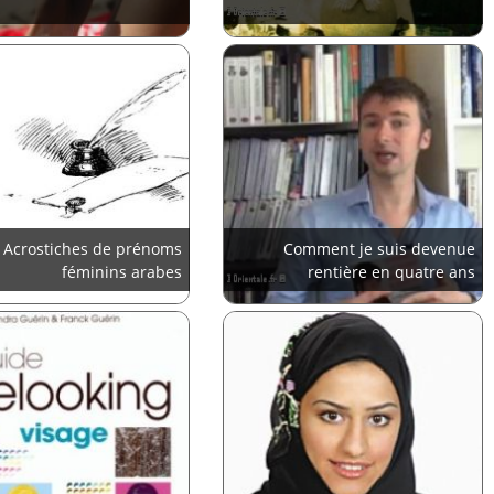
Acrostiches de prénoms
Comment je suis devenue
féminins arabes
rentière en quatre ans