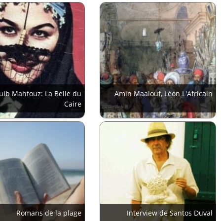
ib Mahfouz: La Belle du
Amin Maalouf, Léon L'Africain
Caire
Romans de la plage
Interview de Santos Duval