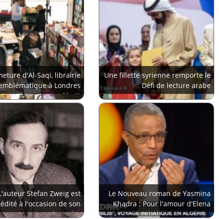
eture d'Al-Saqi, librairie
Une fillette syrienne remporte le
emblématique à Londres
Défi de lecture arabe
déçoit
L'auteur Stefan Zweig est
Le Nouveau roman de Yasmina
éédité à l'occasion de son
Khadra : Pour l'amour d'Elena
anniversaire