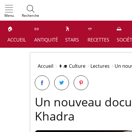
OK
Menu
Recherche
🏠
📜
🕺
🥙
🌅
ACCUEIL
ANTIQUITÉ
STARS
RECETTES
SOCIÉ
Accueil
👩‍🎓 Culture
Lectures
Un nou
Un nouveau docu
Khadra