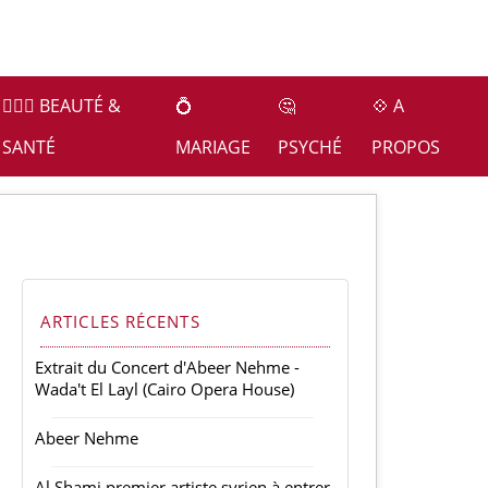
👩🏻‍⚕️ BEAUTÉ &
💍
🤔
💠 A
SANTÉ
MARIAGE
PSYCHÉ
PROPOS
ARTICLES RÉCENTS
Extrait du Concert d'Abeer Nehme -
Wada't El Layl (Cairo Opera House)
Abeer Nehme
Al Shami premier artiste syrien à entrer