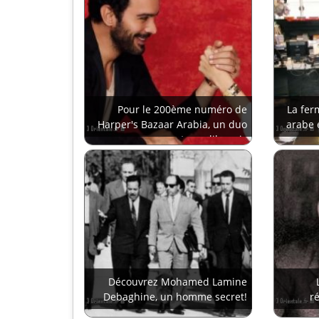
Pour le 200ème numéro de
La ferm
Harper's Bazaar Arabia, un duo
arabe 
turco-libanais
Découvrez Mohamed Lamine
Debaghine, un homme secret!
r