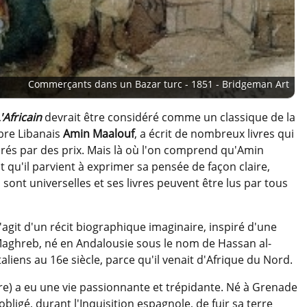
Commerçants dans un Bazar turc - 1851 - Bridgeman Art
'Africain
devrait être considéré comme un classique de la
èbre Libanais
Amin Maalouf
, a écrit de nombreux livres qui
norés par des prix. Mais là où l'on comprend qu'Amin
t qu'il parvient à exprimer sa pensée de façon claire,
 sont universelles et ses livres peuvent être lus par tous
s'agit d'un récit biographique imaginaire, inspiré d'une
 Maghreb, né en Andalousie sous le nom de Hassan al-
liens au 16e siècle, parce qu'il venait d'Afrique du Nord.
fère) a eu une vie passionnante et trépidante. Né à Grenade
obligé, durant l'Inquisition espagnole, de fuir sa terre