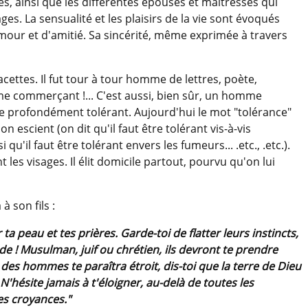
s, ainsi que les différentes épouses et maîtresses qui
s. La sensualité et les plaisirs de la vie sont évoqués
'amour et d'amitié. Sa sincérité, même exprimée à travers
ttes. Il fut tour à tour homme de lettres, poète,
e commerçant !... C'est aussi, bien sûr, un homme
me profondément tolérant. Aujourd'hui le mot "tolérance"
n escient (on dit qu'il faut être tolérant vis-à-vis
qu'il faut être tolérant envers les fumeurs... .etc., .etc.).
 les visages. Il élit domicile partout, pourvu qu'on lui
 son fils :
 ta peau et tes prières. Garde-toi de flatter leurs instincts,
ude ! Musulman, juif ou chrétien, ils devront te prendre
des hommes te paraîtra étroit, dis-toi que la terre de Dieu
N'hésite jamais à t'éloigner, au-delà de toutes les
les croyances."