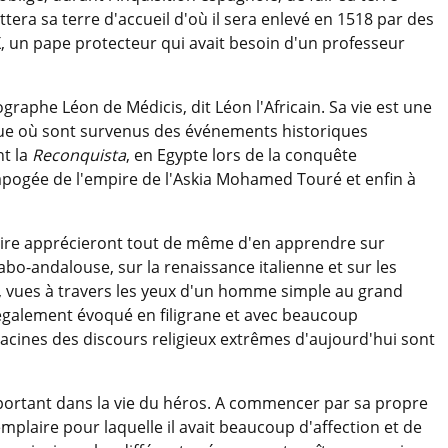
ittera sa terre d'accueil d'où il sera enlevé en 1518 par des
 X, un pape protecteur qui avait besoin d'un professeur
raphe Léon de Médicis, dit Léon l'Africain. Sa vie est une
que où sont survenus des événements historiques
nt la
Reconquista
, en Egypte lors de la conquête
'apogée de l'empire de l'Askia Mohamed Touré et enfin à
oire apprécieront tout de même d'en apprendre sur
rabo-andalouse, sur la renaissance italienne et sur les
e, vues à travers les yeux d'un homme simple au grand
 également évoqué en filigrane et avec beaucoup
acines des discours religieux extrêmes d'aujourd'hui sont
ortant dans la vie du héros. A commencer par sa propre
laire pour laquelle il avait beaucoup d'affection et de