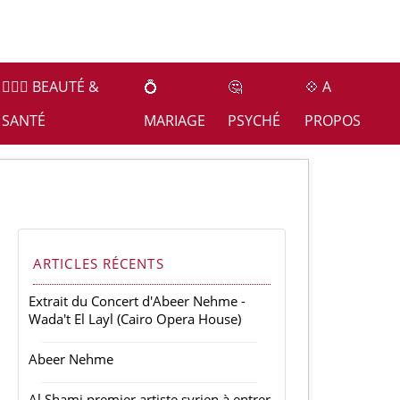
👩🏻‍⚕️ BEAUTÉ &
💍
🤔
💠 A
SANTÉ
MARIAGE
PSYCHÉ
PROPOS
ARTICLES RÉCENTS
Extrait du Concert d'Abeer Nehme -
Wada't El Layl (Cairo Opera House)
Abeer Nehme
Al Shami premier artiste syrien à entrer