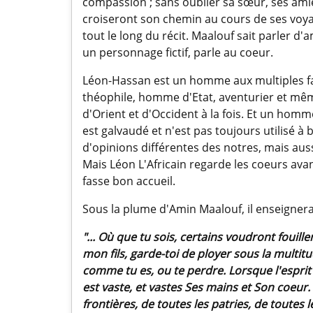
compassion ; sans oublier sa sœur, ses amie
croiseront son chemin au cours de ses voyage
tout le long du récit. Maalouf sait parler d
un personnage fictif, parle au coeur.
Léon-Hassan est un homme aux multiples face
théophile, homme d'Etat, aventurier et mêm
d'Orient et d'Occident à la fois. Et un hom
est galvaudé et n'est pas toujours utilisé à bo
d'opinions différentes des notres, mais aussi 
Mais Léon L'Africain regarde les coeurs avant
fasse bon accueil.
Sous la plume d'Amin Maalouf, il enseignera à
"... Où que tu sois, certains voudront fouiller
mon fils, garde-toi de ployer sous la multit
comme tu es, ou te perdre. Lorsque l'esprit 
est vaste, et vastes Ses mains et Son coeur. 
frontières, de toutes les patries, de toutes 