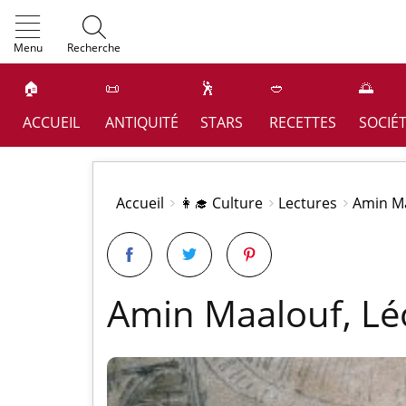
OK
Menu
Recherche
🏠
📜
🕺
🥙
🌅
ACCUEIL
ANTIQUITÉ
STARS
RECETTES
SOCIÉ
Accueil
👩‍🎓 Culture
Lectures
Amin Ma
Amin Maalouf, Léo