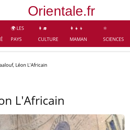
🌍 LES
👩‍🎓
👩‍👧‍👦
⚛️
TÉ
PAYS
CULTURE
MAMAN
SCIENCES
alouf, Léon L'Africain
n L'Africain