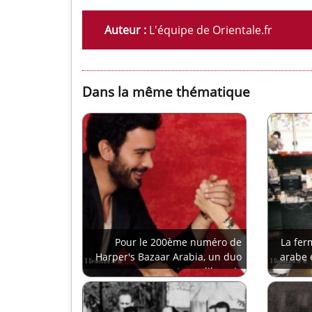
Auteur :
L'équipe de Orientale.fr
Dans la même thématique
Pour le 200ème numéro de
La ferm
Harper's Bazaar Arabia, un duo
arabe 
turco-libanais