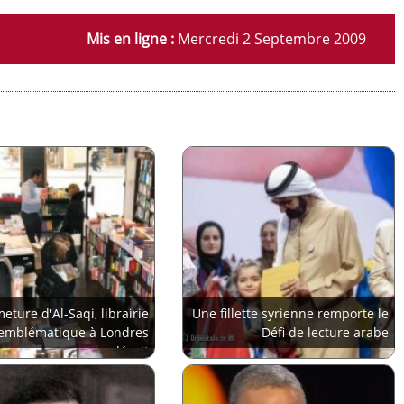
Mis en ligne :
Mercredi 2 Septembre 2009
eture d'Al-Saqi, librairie
Une fillette syrienne remporte le
emblématique à Londres
Défi de lecture arabe
déçoit