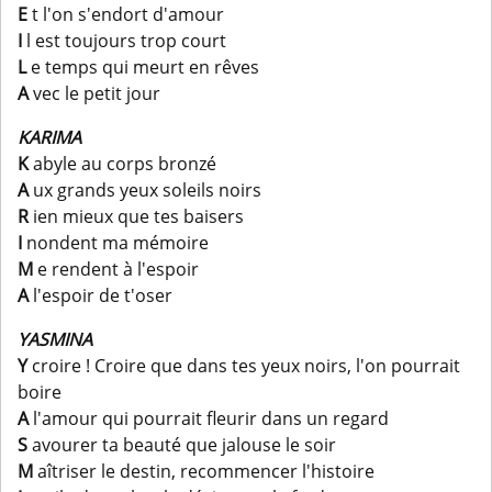
E
t l'on s'endort d'amour
I
l est toujours trop court
L
e temps qui meurt en rêves
A
vec le petit jour
KARIMA
K
abyle au corps bronzé
A
ux grands yeux soleils noirs
R
ien mieux que tes baisers
I
nondent ma mémoire
M
e rendent à l'espoir
A
l'espoir de t'oser
YASMINA
Y
croire ! Croire que dans tes yeux noirs, l'on pourrait
boire
A
l'amour qui pourrait fleurir dans un regard
S
avourer ta beauté que jalouse le soir
M
aîtriser le destin, recommencer l'histoire