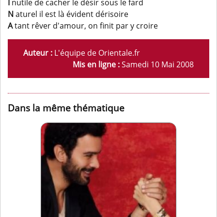
I
nutile de cacher le désir sous le fard
N
aturel il est là évident dérisoire
A
tant rêver d'amour, on finit par y croire
Auteur :
L'équipe de Orientale.fr
Mis en ligne :
Samedi 10 Mai 2008
Dans la même thématique