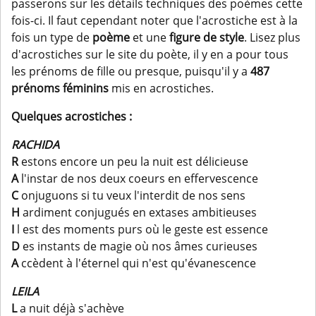
passerons sur les détails techniques des poèmes cette
fois-ci. Il faut cependant noter que l'acrostiche est à la
fois un type de
poème
et une
figure de style
. Lisez plus
d'acrostiches sur le site du poète, il y en a pour tous
les prénoms de fille ou presque, puisqu'il y a
487
prénoms féminins
mis en acrostiches.
Quelques acrostiches :
RACHIDA
R
estons encore un peu la nuit est délicieuse
A
l'instar de nos deux coeurs en effervescence
C
onjuguons si tu veux l'interdit de nos sens
H
ardiment conjugués en extases ambitieuses
I
l est des moments purs où le geste est essence
D
es instants de magie où nos âmes curieuses
A
ccèdent à l'éternel qui n'est qu'évanescence
LEILA
L
a nuit déjà s'achève