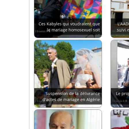
Ces Kabyles qui voudraient que
L'AAD
le mariage homosexuel soit
suivi 
accepté
Suspension de la délivrance
Le pro
d'actes de mariage en Algérie