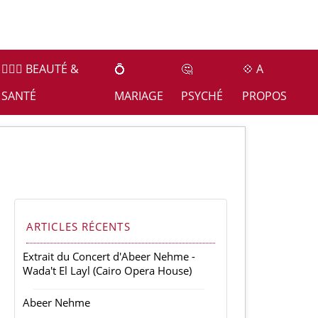
👩🏻‍⚕️ BEAUTÉ &
💍
🤔
💠 A
SANTÉ
MARIAGE
PSYCHÉ
PROPOS
ARTICLES RÉCENTS
Extrait du Concert d'Abeer Nehme -
Wada't El Layl (Cairo Opera House)
Abeer Nehme