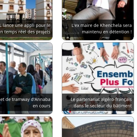
L lance une appli pour le
L'ex maire de Khenchela sera
en temps réel des projets
maintenu en détention !
jet de tramway d'Annaba
Le partenariat algéro-français
en cours
dans le secteur du bâtiment