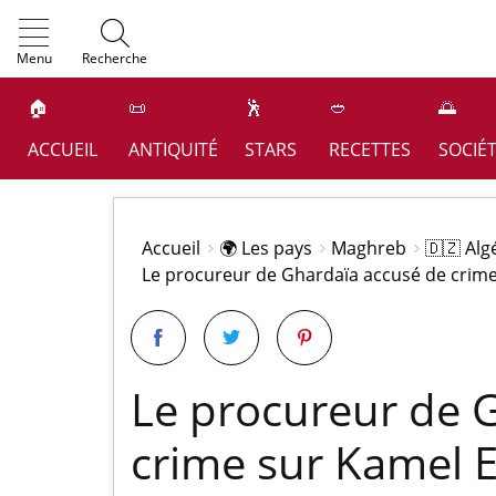
OK
Menu
Recherche
🏠
📜
🕺
🥙
🌅
ACCUEIL
ANTIQUITÉ
STARS
RECETTES
SOCIÉ
Accueil
🌍 Les pays
Maghreb
🇩🇿 Alg
Le procureur de Ghardaïa accusé de crim
Le procureur de 
crime sur Kamel 