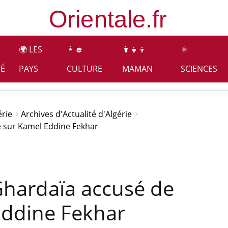
🌍 LES
👩‍🎓
👩‍👧‍👦
⚛️
TÉ
PAYS
CULTURE
MAMAN
SCIENCES
érie
Archives d'Actualité d'Algérie
e sur Kamel Eddine Fekhar
Ghardaïa accusé de
Eddine Fekhar