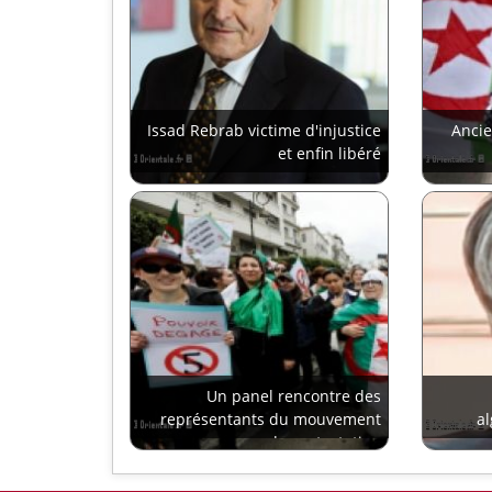
Issad Rebrab victime d'injustice
Anci
et enfin libéré
Un panel rencontre des
représentants du mouvement
a
de protestation