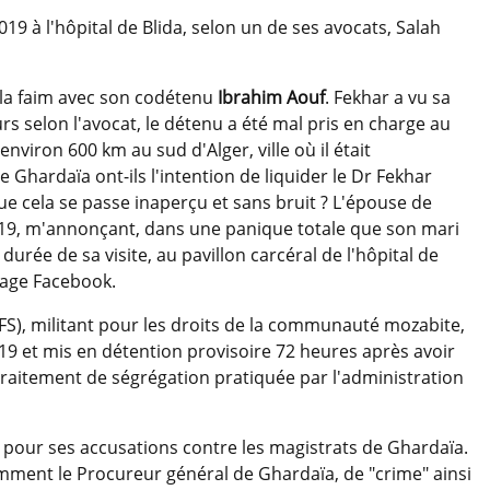
19 à l'hôpital de Blida, selon un de ses avocats, Salah
e la faim avec son codétenu
Ibrahim Aouf
. Fekhar a vu sa
s selon l'avocat, le détenu a été mal pris en charge au
environ 600 km au sud d'Alger, ville où il était
Ghardaïa ont-ils l'intention de liquider le Dr Fekhar
e cela se passe inaperçu et sans bruit ? L'épouse de
019, m'annonçant, dans une panique totale que son mari
urée de sa visite, au pavillon carcéral de l'hôpital de
page Facebook.
FFS), militant pour les droits de la communauté mozabite,
019 et mis en détention provisoire 72 heures après avoir
 traitement de ségrégation pratiquée par l'administration
ice pour ses accusations contre les magistrats de Ghardaïa.
tamment le Procureur général de Ghardaïa, de "crime" ainsi