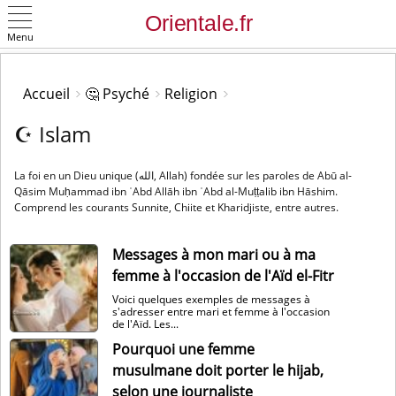
Menu
OK
Accueil
🤔 Psyché
Religion
☪️ Islam
La foi en un Dieu unique (الله, Allah) fondée sur les paroles de Abū al-
Qāsim Muḥammad ibn ʿAbd Allāh ibn ʿAbd al-Muṭṭalib ibn Hāshim.
Comprend les courants Sunnite, Chiite et Kharidjiste, entre autres.
Messages à mon mari ou à ma
femme à l'occasion de l'Aïd el-Fitr
Voici quelques exemples de messages à
s'adresser entre mari et femme à l'occasion
de l'Aïd. Les...
Pourquoi une femme
musulmane doit porter le hijab,
selon une journaliste