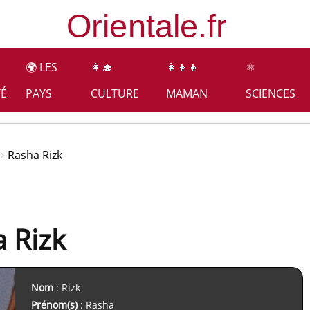
🌍 LES
👩‍🎓
👩‍👧‍👦
⚛️
TÉ
PAYS
CULTURE
MAMAN
SCIENCES
Rasha Rizk
 Rizk
Nom
: Rizk
Prénom(s)
: Rasha