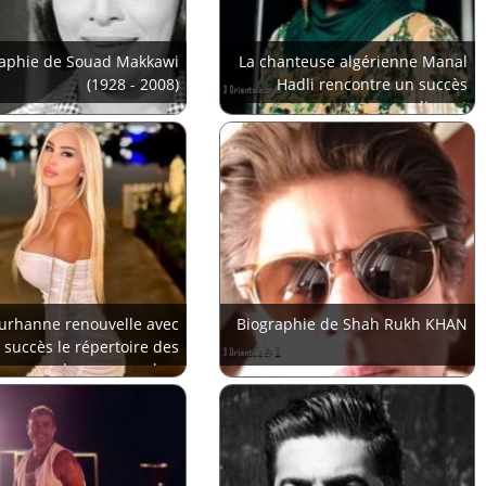
raphie de Souad Makkawi
La chanteuse algérienne Manal
(1928 - 2008)
Hadli rencontre un succès
grandissant
urhanne renouvelle avec
Biographie de Shah Rukh KHAN
succès le répertoire des
chansons arabes