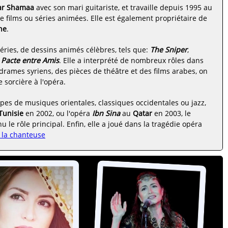
ar Shamaa
avec son mari guitariste, et travaille depuis 1995 au
e films ou séries animées. Elle est également propriétaire de
ne
.
ries, de dessins animés célèbres, tels que:
The Sniper
,
 Pacte entre Amis
. Elle a interprété de nombreux rôles dans
rames syriens, des pièces de théâtre et des films arabes, on
 sorcière à l'opéra.
ypes de musiques orientales, classiques occidentales ou jazz,
Tunisie
en 2002, ou l'opéra
Ibn Sina
au
Qatar
en 2003, le
 le rôle principal. Enfin, elle a joué dans la tragédie opéra
 la chanteuse