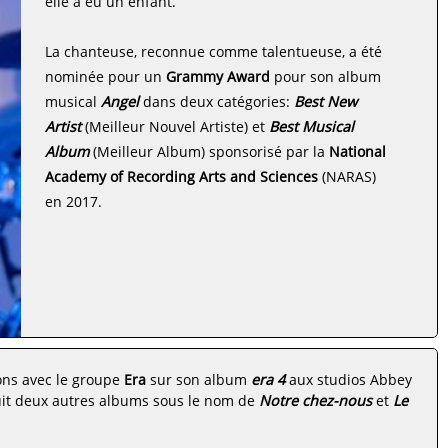
elle a eu un enfant.
La chanteuse, reconnue comme talentueuse, a été
nominée pour un
Grammy Award
pour son album
musical
Angel
dans deux catégories:
Best New
Artist
(Meilleur Nouvel Artiste) et
Best Musical
Album
(Meilleur Album) sponsorisé par la
National
Academy of Recording Arts and Sciences
(NARAS)
en 2017.
sons avec le groupe
Era
sur son album
era 4
aux studios Abbey
duit deux autres albums sous le nom de
Notre chez-nous
et
Le