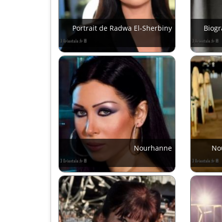
Portrait de Radwa El-Sherbiny
Biog
Nourhanne
No