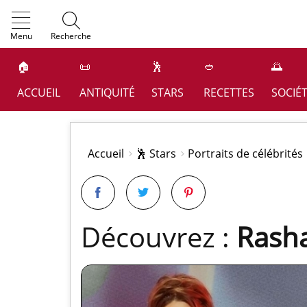
OK
Menu
Recherche
🏠
📜
🕺
🥙
🌅
ACCUEIL
ANTIQUITÉ
STARS
RECETTES
SOCIÉ
Accueil
🕺 Stars
Portraits de célébrités
Découvrez :
Rasha