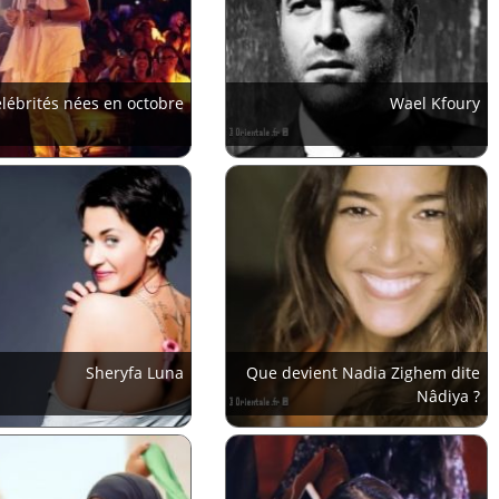
lébrités nées en octobre
Wael Kfoury
Sheryfa Luna
Que devient Nadia Zighem dite
Nâdiya ?