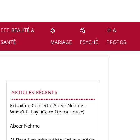
👩🏻‍⚕️ BEAUTÉ &
💍
🤔
💠 A
SANTÉ
MARIAGE
PSYCHÉ
PROPOS
ARTICLES RÉCENTS
Extrait du Concert d'Abeer Nehme -
Wada't El Layl (Cairo Opera House)
Abeer Nehme
Al Shami premier artiste syrien à entrer