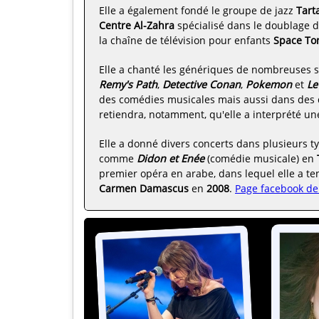
Elle a également fondé le groupe de jazz
Tart
Centre Al-Zahra
spécialisé dans le doublage d
la chaîne de télévision pour enfants
Space To
Elle a chanté les génériques de nombreuses sé
Remy's Path
,
Detective Conan
,
Pokemon
et
Le
des comédies musicales mais aussi dans des d
retiendra, notamment, qu'elle a interprété une
Elle a donné divers concerts dans plusieurs t
comme
Didon et Enée
(comédie musicale) en
premier opéra en arabe, dans lequel elle a tenu
Carmen Damascus
en
2008
.
Page facebook de