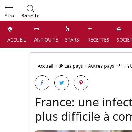
OK
Menu
Recherche
🏠
📜
🕺
🥙
🌅
ACCUEIL
ANTIQUITÉ
STARS
RECETTES
SOCIÉ
Accueil
🌍 Les pays
Autres pays
🇪🇺 
France: une infect
plus difficile à c