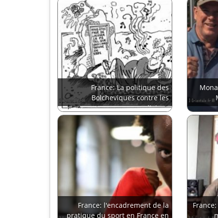
France: La politique des
Monac
Bolcheviques contre les
religions
France: l'encadrement de la
France:
pratique du sport en France en
m