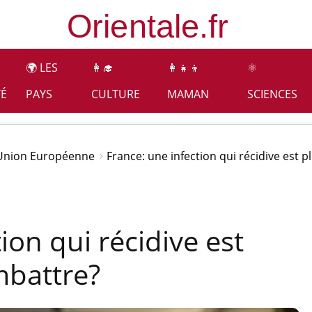
🌍 LES
👩‍🎓
👩‍👧‍👦
⚛️
TÉ
PAYS
CULTURE
MAMAN
SCIENCES
Union Européenne
France: une infection qui récidive est pl
ion qui récidive est
ombattre?