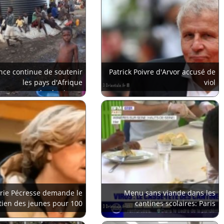
nce continue de soutenir
Patrick Poivre d'Arvor accusé de
les pays d'Afrique
viol
subsaharienne
érie Pécresse demande le
Menu sans viande dans les
tien des jeunes pour 100
cantines scolaires: Paris
euros
approuve