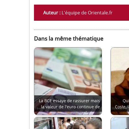
Auteur :
L'équipe de Orientale.fr
Dans la même thématique
La BCE essaye de rassurer mais
Qui
la valeur de l'euro continue de
Coste, l
baisser