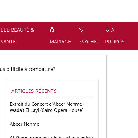
👩🏻‍⚕️ BEAUTÉ &
💍
🤔
💠 A
SANTÉ
MARIAGE
PSYCHÉ
PROPOS
us difficile à combattre?
ARTICLES RÉCENTS
Extrait du Concert d'Abeer Nehme -
Wada't El Layl (Cairo Opera House)
Abeer Nehme
Al Shami premier artiste syrien à entrer