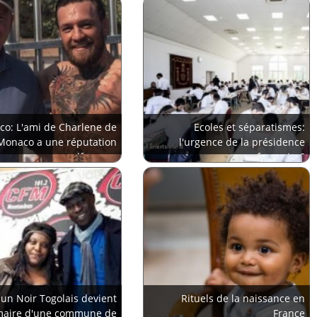
o: L'ami de Charlene de
Ecoles et séparatismes:
Monaco a une réputation
l'urgence de la présidence
sulfureuse
française?
 un Noir Togolais devient
Rituels de la naissance en
aire d'une commune de
France