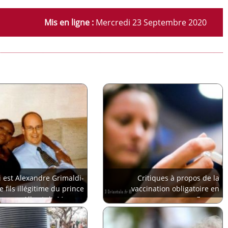
Mis en ligne :
Mercredi 23 Septembre 2020
 est Alexandre Grimaldi-
Critiques à propos de la
e fils illégitime du prince
vaccination obligatoire en
Albert de Monaco
France