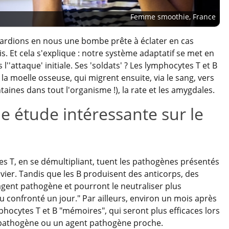
Femme smoothie, France
ardions en nous une bombe prête à éclater en cas
. Et cela s'explique : notre système adaptatif se met en
''attaque' initiale. Ses 'soldats' ? Les lymphocytes T et B
la moelle osseuse, qui migrent ensuite, via le sang, vers
taines dans tout l'organisme !), la rate et les amygdales.
ne étude intéressante sur le
s T, en se démultipliant, tuent les pathogènes présentés
Vivier. Tandis que les B produisent des anticorps, des
agent pathogène et pourront le neutraliser plus
u confronté un jour." Par ailleurs, environ un mois après
phocytes T et B "mémoires", qui seront plus efficaces lors
 pathogène ou un agent pathogène proche.