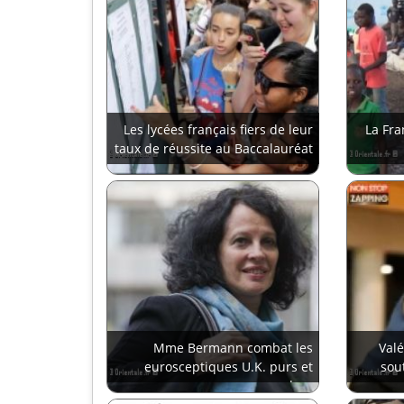
Les lycées français fiers de leur
La Fra
taux de réussite au Baccalauréat
Mme Bermann combat les
Val
eurosceptiques U.K. purs et
sou
durs