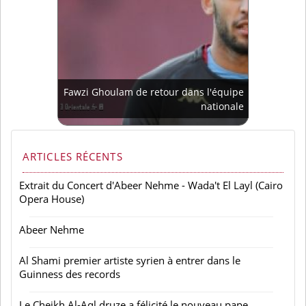
Fawzi Ghoulam de retour dans l'équipe
nationale
ARTICLES RÉCENTS
Extrait du Concert d'Abeer Nehme - Wada't El Layl (Cairo
Opera House)
Abeer Nehme
Al Shami premier artiste syrien à entrer dans le
Guinness des records
Le Cheikh Al-Aql druze a félicité le nouveau pape