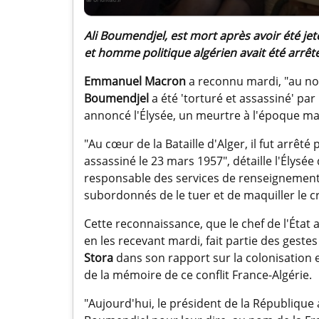
Ali Boumendjel, est mort après avoir été je
et homme politique algérien avait été arrêté 
Emmanuel Macron
a reconnu mardi, "au nom
Boumendjel
a été 'torturé et assassiné' par
annoncé l'Élysée, un meurtre à l'époque maq
"Au cœur de la Bataille d'Alger, il fut arrêté
assassiné le 23 mars 1957", détaille l'Élys
responsable des services de renseignement 
subordonnés de le tuer et de maquiller le cr
Cette reconnaissance, que le chef de l'Éta
en les recevant mardi, fait partie des ges
Stora
dans son rapport sur la colonisation e
de la mémoire de ce conflit France-Algérie.
"Aujourd'hui, le président de la République a