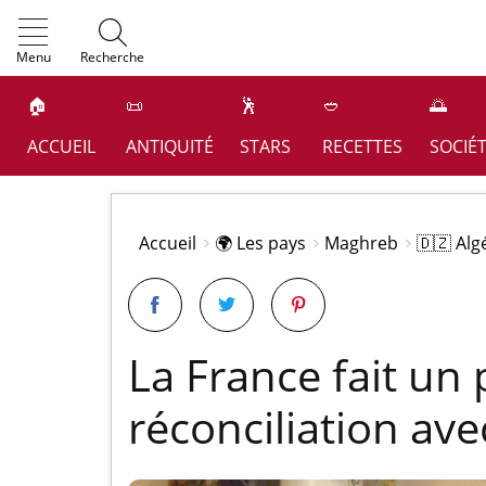
OK
Menu
Recherche
🏠
📜
🕺
🥙
🌅
ACCUEIL
ANTIQUITÉ
STARS
RECETTES
SOCIÉ
Accueil
🌍 Les pays
Maghreb
🇩🇿 Alg
La France fait un 
réconciliation avec