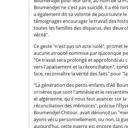
Boumendjel pour leur dire, au nom de la Fr
Boumendjel ne s'est pas suicidé. Il a été tort
a également dit sa volonté de poursuivre le 
témoignages encourager le travail des histo
toutes les familles des disparus, des deux 
vérité".
Ce geste "n'est pas un acte isolé", promet 
aucune atrocité commise par quiconque pend
"Ce travail sera prolongé et approfondi au 
vers l'apaisement et la réconciliation", con
face, reconnaître la vérité des faits" pour "
"La génération des petits-enfants d'Ali Bou
ornières que sont l'amnésie et le ressentim
et algérienne, qu'il nous faut avancer sur la 
réconciliation des mémoires", précise l'Élys
Boumendjel-Chitour, avait dénoncé un "mens
ayons vécu personnellement, ou non, la guer
aujourd’hui, cette guerre est encore dans 