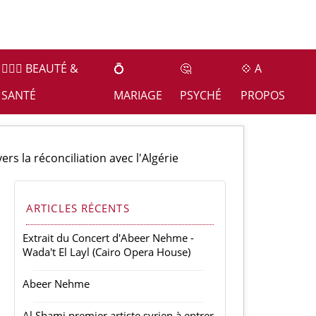
👩🏻‍⚕️ BEAUTÉ &
💍
🤔
💠 A
SANTÉ
MARIAGE
PSYCHÉ
PROPOS
ers la réconciliation avec l'Algérie
ARTICLES RÉCENTS
Extrait du Concert d'Abeer Nehme -
Wada't El Layl (Cairo Opera House)
Abeer Nehme
Al Shami premier artiste syrien à entrer