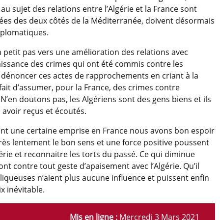
au sujet des relations entre l’Algérie et la France sont
uées des deux côtés de la Méditerranée, doivent désormais
iplomatiques.
 petit pas vers une amélioration des relations avec
aissance des crimes qui ont été commis contre les
r dénoncer ces actes de rapprochements en criant à la
it d’assumer, pour la France, des crimes contre
 N’en doutons pas, les Algériens sont des gens biens et ils
 avoir reçus et écoutés.
 ont une certaine emprise en France nous avons bon espoir
très lentement le bon sens et une force positive poussent
gérie et reconnaitre les torts du passé. Ce qui diminue
ont contre tout geste d’apaisement avec l’Algérie. Qu’il
liqueuses n’aient plus aucune influence et puissent enfin
x inévitable.
Mis en ligne :
Mercredi 3 Mars 2021