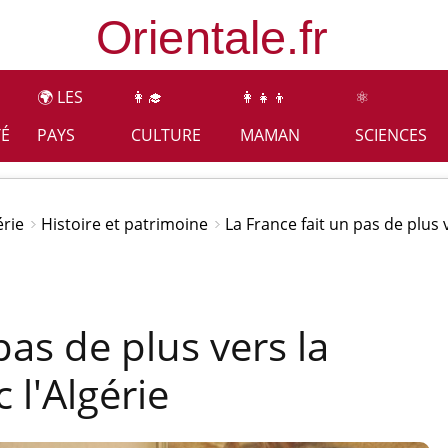
🌍 LES
👩‍🎓
👩‍👧‍👦
⚛️
TÉ
PAYS
CULTURE
MAMAN
SCIENCES
érie
Histoire et patrimoine
La France fait un pas de plus v
pas de plus vers la
 l'Algérie