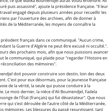
ance, ce que Malika Boumendjel aurait voulu entendre: Ali
uré puis assassiné", ajoute la présidence française. "Il leur
travail engagé depuis plusieurs années pour recueillir les
riens par l'ouverture des archives, afin de donner à
côtés de la Méditerranée, les moyens de connaître la
le président français dans ce communiqué. "Aucun crime,
ant la Guerre d'Algérie ne peut être excusé ni occulté.".
cours des prochains mois, afin que nous puissions avancer
clut le communiqué, qui plaide pour "regarder l'Histoire en
la réconciliation des mémoires".
mendjel doit pouvoir construire son destin, loin des deux
ent. C'est pour eux désormais, pour la jeunesse française
voie de la vérité, la seule qui puisse conduire à la
ée. Le mois dernier, la nièce d'Ali Boumendjel, Fadela
onge de l'État (français) qui fut dévastateur". Que nous
re qui s’est déroulée de l’autre côté de la Méditerranée,
nos mémoires. Les blessures du passé resurgissent, tant