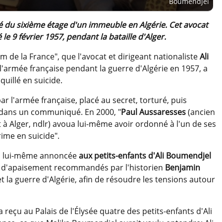
Boumendjel
té du sixième étage d'un immeuble en Algérie. Cet avocat
le 9 février 1957, pendant la bataille d'Alger.
 de la France", que l'avocat et dirigeant nationaliste
Ali
 l'armée française pendant la guerre d'Algérie en 1957, a
uillé en suicide.
 par l'armée française, placé au secret, torturé, puis
ée dans un communiqué. En 2000, "
Paul Aussaresses
(ancien
à Alger, ndlr) avoua lui-même avoir ordonné à l'un de ses
ime en suicide".
t a lui-même annoncée
aux petits-enfants d'Ali Boumendjel
tes d'apaisement recommandés par l'historien
Benjamin
t la guerre d'Algérie, afin de résoudre les tensions autour
 reçu au Palais de l'Élysée quatre des petits-enfants d'Ali