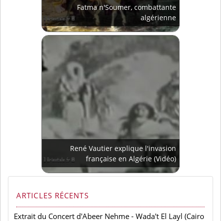
Fatma n'Soumer, combattante
algérienne
René Vautier explique l'invasion
française en Algérie (Vidéo)
ARTICLES RÉCENTS
Extrait du Concert d'Abeer Nehme - Wada't El Layl (Cairo