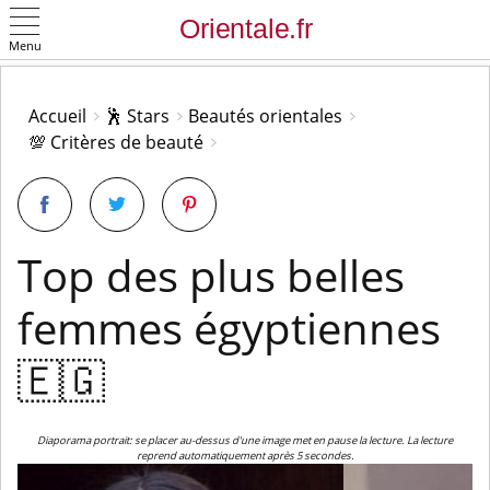
Menu
OK
Accueil
🕺 Stars
Beautés orientales
💯 Critères de beauté
Top des plus belles
femmes égyptiennes
🇪🇬
Diaporama portrait: se placer au-dessus d'une image met en pause la lecture. La lecture
reprend automatiquement après 5 secondes.