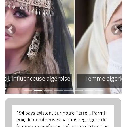
Précédent
Suiv
Femme algerienne portant le khimar
194 pays existent sur notre Terre… Parmi
eux, de nombreuses nations regorgent de
femmes magnifiques. Découvrez le top des