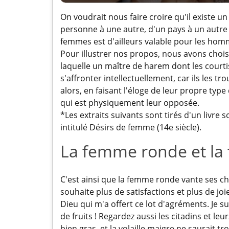
On voudrait nous faire croire qu'il existe u
personne à une autre, d'un pays à un autre e
femmes est d'ailleurs valable pour les hom
Pour illustrer nos propos, nous avons choisi 
laquelle un maître de harem dont les cour
s'affronter intellectuellement, car ils les t
alors, en faisant l'éloge de leur propre type
qui est physiquement leur opposée.
*Les extraits suivants sont tirés d'un livre
intitulé Désirs de femme (14e siècle).
La femme ronde et l
C'est ainsi que la femme ronde vante ses ch
souhaite plus de satisfactions et plus de jo
Dieu qui m'a offert ce lot d'agréments. Je s
de fruits ! Regardez aussi les citadins et leurs
bien gras, et la volaille maigre ne saurait tr