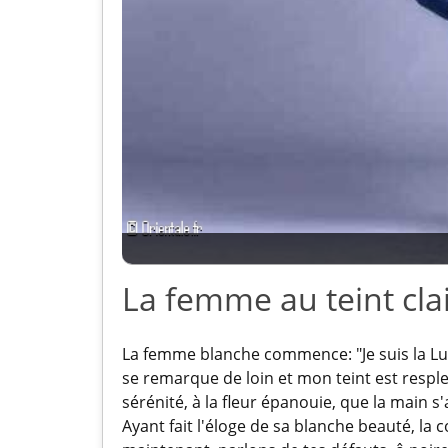
La femme au teint cla
La femme blanche commence: "Je suis la Lune
se remarque de loin et mon teint est respl
sérénité, à la fleur épanouie, que la main s'ap
Ayant fait l'éloge de sa blanche beauté, la co