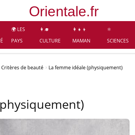
🌍 LES
👩‍🎓
👩‍👧‍👦
⚛️
TÉ
PAYS
CULTURE
MAMAN
SCIENCES
 Critères de beauté
La femme idéale (physiquement)
(physiquement)