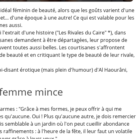
n idéal féminin de beauté, alors que les goûts varient d'une
t... d'une époque à une autre! Ce qui est valable pour les
mes aussi.
l'extrait d'une histoire ("Les Rivales du Caire" *), dans
tisanes demandent à être départagées, leur propose de
rouvent toutes aussi belles. Les courtisanes s'affrontent
 de beauté et en critiquant le type de beauté de leur rivale,
 soi-disant érotique (mais plein d'humour) d'Al Haourâni,
a femme mince
armes : "Grâce à mes formes, je peux offrir à qui me
ies qu'aucune. Oui ! Plus qu'aucune autre, je dois remercier
uis semblable à un jardin où l'on peut cueillir abondance
 raffinements : à l'heure de la fête, il leur faut un volatile
ouver grâce à leurs yeux."