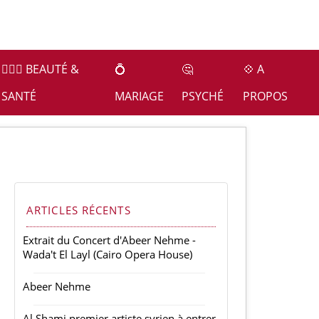
👩🏻‍⚕️ BEAUTÉ &
💍
🤔
💠 A
SANTÉ
MARIAGE
PSYCHÉ
PROPOS
ARTICLES RÉCENTS
Extrait du Concert d'Abeer Nehme -
Wada't El Layl (Cairo Opera House)
Abeer Nehme
Al Shami premier artiste syrien à entrer