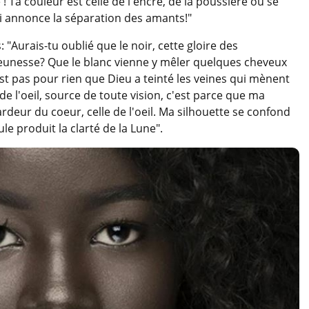
! Ta couleur est celle de l'encre, de la poussière où se
ui annonce la séparation des amants!"
 "Aurais-tu oublié que le noir, cette gloire des
 jeunesse? Que le blanc vienne y mêler quelques cheveux
n'est pas pour rien que Dieu a teinté les veines qui mènent
 de l'oeil, source de toute vision, c'est parce que ma
'ardeur du coeur, celle de l'oeil. Ma silhouette se confond
le produit la clarté de la Lune".