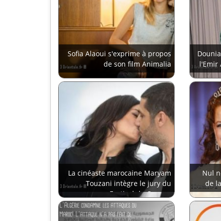
Sofia Alaoui s'exprime à propos
Dounia
de son film Animalia
l'Emir
La cinéaste marocaine Maryam
Nul n
Touzani intègre le jury du
de l
Festival de Cannes