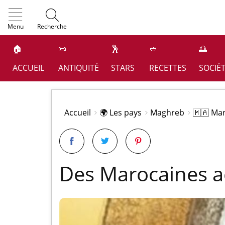
OK
Menu
Recherche
🏠
📜
🕺
🥙
🌅
ACCUEIL
ANTIQUITÉ
STARS
RECETTES
SOCIÉ
Accueil
🌍 Les pays
Maghreb
🇲🇦 Ma
Des Marocaines a