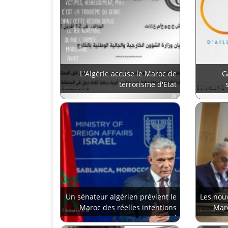
L'Algérie accuse le Maroc de
G
terrorisme d'Etat
Un sénateur algérien prévient le
Les nouv
Maroc des réelles intentions
Maro
d'Israël