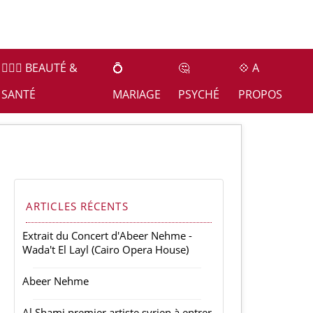
👩🏻‍⚕️ BEAUTÉ &
💍
🤔
💠 A
SANTÉ
MARIAGE
PSYCHÉ
PROPOS
ARTICLES RÉCENTS
Extrait du Concert d'Abeer Nehme -
Wada't El Layl (Cairo Opera House)
Abeer Nehme
Al Shami premier artiste syrien à entrer