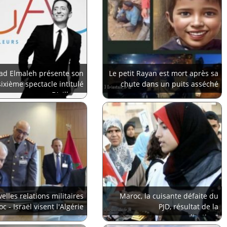
ad Elmaleh présente son
Le petit Rayan est mort après sa
sixième spectacle intitulé
chute dans un puits asséché
D'ailleurs
elles relations militaires
Maroc, la cuisante défaite du
c - Israël visent l'Algérie
PJD, résultat de la
normalisation?