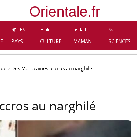
🌍 LES
👩‍🎓
👩‍👧‍👦
⚛️
TÉ
PAYS
CULTURE
MAMAN
SCIENCES
roc
Des Marocaines accros au narghilé
ccros au narghilé