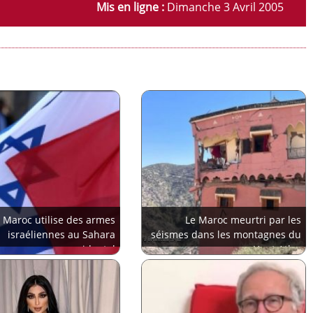
Mis en ligne :
Dimanche 3 Avril 2005
 Maroc utilise des armes
Le Maroc meurtri par les
israéliennes au Sahara
séismes dans les montagnes du
occidental
Haut Atlas