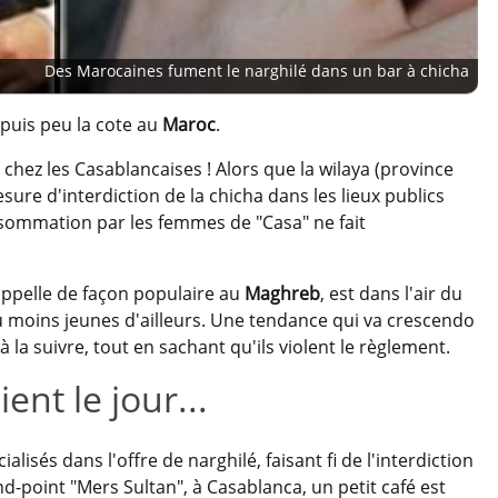
Des Marocaines fument le narghilé dans un bar à chicha
epuis peu la cote au
Maroc
.
chez les Casablancaises ! Alors que la wilaya (province
sure d'interdiction de la chicha dans les lieux publics
nsommation par les femmes de "Casa" ne fait
appelle de façon populaire au
Maghreb
, est dans l'air du
u moins jeunes d'ailleurs. Une tendance qui va crescendo
à la suivre, tout en sachant qu'ils violent le règlement.
ent le jour...
alisés dans l'offre de narghilé, faisant fi de l'interdiction
nd-point "Mers Sultan", à Casablanca, un petit café est