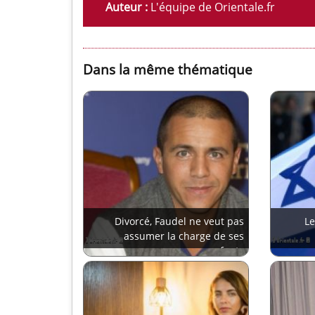
Auteur :
L'équipe de Orientale.fr
Dans la même thématique
Divorcé, Faudel ne veut pas
Le
assumer la charge de ses
enfants