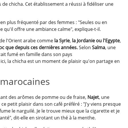
de chicha. Cet établissement a réussi à fidéliser une
s en plus fréquenté par des femmes : "Seules ou en
 qu'il offre une ambiance calme", explique-t-il.
s de l'Orient arabe comme
la
Syrie
,
la Jordanie
ou l'Egypte
,
roc que depuis ces dernières années.
Selon
Salma
, une
rait fumé en famille dans son pays
 ici, la chicha est un moment de plaisir qu'on partage en
s marocaines
alant des arômes de pomme ou de fraise,
Najet
, une
ce petit plaisir dans son café préféré : "J'y viens presque
ume le narguilé. Je le trouve mieux que la cigarette et je
anté", dit-elle en sirotant un thé à la menthe.