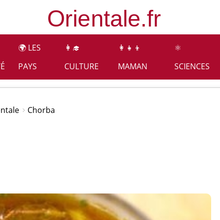
🌍 LES
👩‍🎓
👩‍👧‍👦
⚛️
TÉ
PAYS
CULTURE
MAMAN
SCIENCES
entale
Chorba