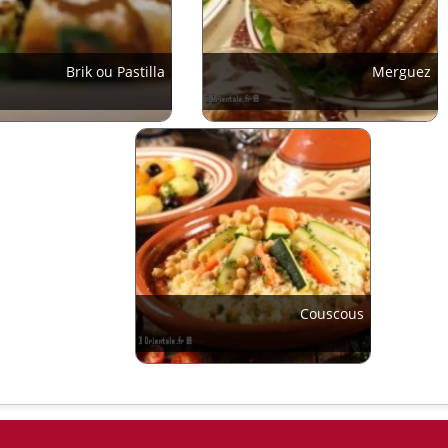
Brik ou Pastilla
Merguez
Couscous