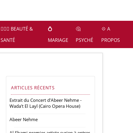
👩🏻‍⚕️ BEAUTÉ &
💍
🤔
💠 A
SANTÉ
MARIAGE
PSYCHÉ
PROPOS
ARTICLES RÉCENTS
Extrait du Concert d'Abeer Nehme -
Wada't El Layl (Cairo Opera House)
Abeer Nehme
Al Shami premier artiste syrien à entrer