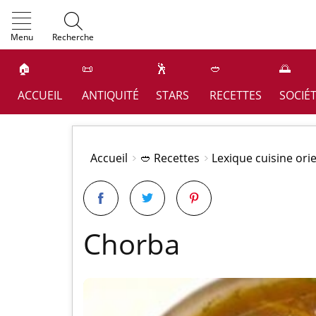
OK
Menu
Recherche
🏠
📜
🕺
🥙
🌅
ACCUEIL
ANTIQUITÉ
STARS
RECETTES
SOCIÉ
Accueil
🥙 Recettes
Lexique cuisine ori
Chorba