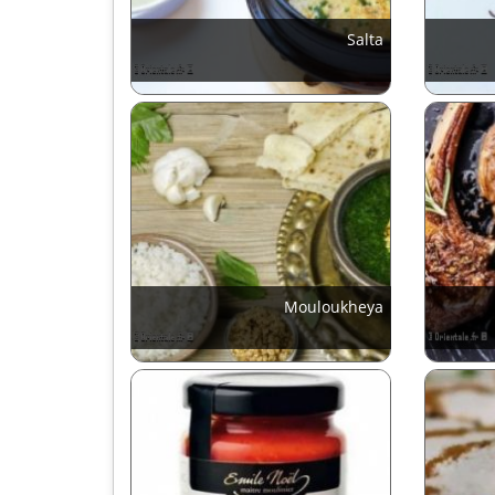
Salta
Mouloukheya