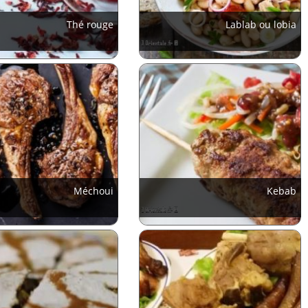
Thé rouge
Lablab ou lobia
Méchoui
Kebab