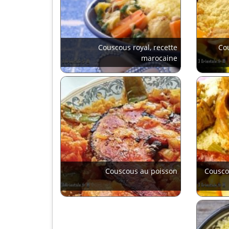
Couscous royal, recette
Co
marocaine
Couscous au poisson
Cousco