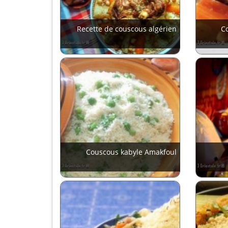
Recette de couscous algérien
Co
Couscous kabyle Amakfoul