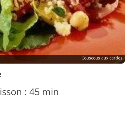
Couscous aux cardes
e
isson : 45 min