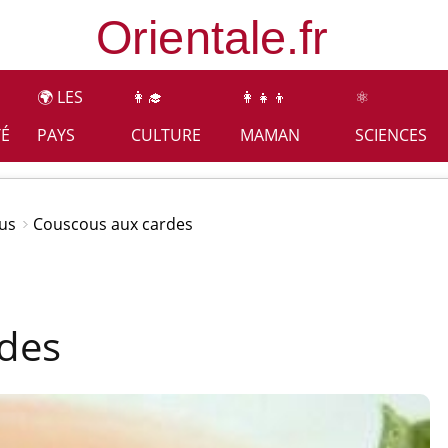
🌍 LES
👩‍🎓
👩‍👧‍👦
⚛️
TÉ
PAYS
CULTURE
MAMAN
SCIENCES
us
Couscous aux cardes
des