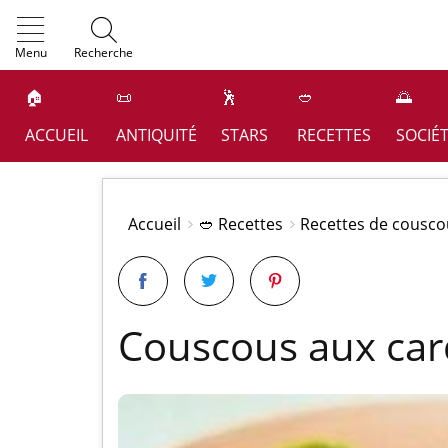
OK
Menu
Recherche
🏠
📜
🕺
🥙
🌅
ACCUEIL
ANTIQUITÉ
STARS
RECETTES
SOCIÉ
Accueil
🥙 Recettes
Recettes de cousco
Couscous aux car