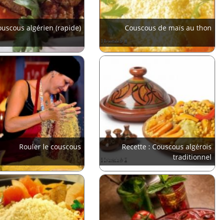
uscous algérien (rapide)
Couscous de maïs au thon
Rouler le couscous
Recette : Couscous algérois
traditionnel