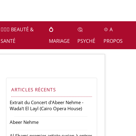
👩🏻‍⚕️ BEAUTÉ &
💍
🤔
💠 A
SANTÉ
MARIAGE
PSYCHÉ
PROPOS
ARTICLES RÉCENTS
Extrait du Concert d'Abeer Nehme -
Wada't El Layl (Cairo Opera House)
Abeer Nehme
Al Shami premier artiste syrien à entrer