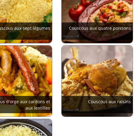
uscous aux sept légumes
Couscous aux quatre poissons
us d'orge aux cardons et
Couscous aux raisins
aux lentilles