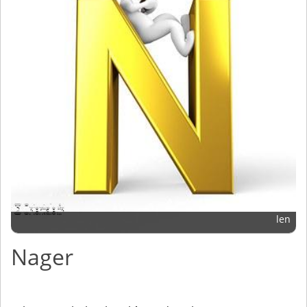
len
Nager