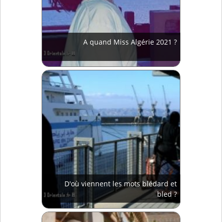
A quand Miss Algérie 2021 ?
D'où viennent les mots blédard et
bled ?