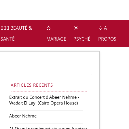
👩🏻‍⚕️ BEAUTÉ &
💍
🤔
💠 A
SANTÉ
MARIAGE
PSYCHÉ
PROPOS
ARTICLES RÉCENTS
Extrait du Concert d'Abeer Nehme -
Wada't El Layl (Cairo Opera House)
Abeer Nehme
Al Shami premier artiste syrien à entrer