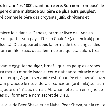
ns les années 1800 avant notre ère. Son nom composé de
 père d'une multitude ou 'père de plusieurs peuples'.
éré comme le père des croyants juifs, chrétiens et
ère fois dans la Genèse, premier livre de l'Ancien
de quitter son pays d'Ur en Chaldée (ancien Irak) pour
ise. Là, Dieu apparaît sous la forme de trois anges, des
m un fils, Isaac, de sa femme Sara qui était alors très
ervante égyptienne
Agar
, Ismaël, que les peuples arabes
ara met au monde Isaac et cette naissance miracle donne
ême temps, Agar la servante est répudiée et renvoyée avec
am pratique le rituel de la circoncision (brit mila) sur son
 ajoute un "h" aux noms d'Abraham et Sarah en signe de
lles qui forment le nom secret de Dieu.
lle ville de Beer Sheva et de Nahal Beer Sheva, sur la route