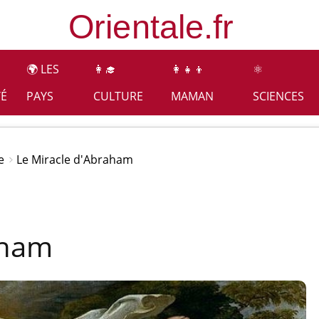
🌍 LES
👩‍🎓
👩‍👧‍👦
⚛️
TÉ
PAYS
CULTURE
MAMAN
SCIENCES
e
Le Miracle d'Abraham
aham