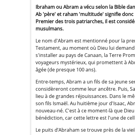
Ibraham ou Abram a vécu selon la Bible da
Ab 'père' et raham 'multitude' signifie donc
Premier des trois patriarches, il est consid
musulmans.
Le nom d'Abram est mentionné pour la premi
Testament, au moment où Dieu lui demande 
s'installer au pays de Canaan, la Terre Prom
voyageurs mystérieux, qui promettent à Abra
âgée (de presque 100 ans).
Entre-temps, Abram a un fils de sa jeune s
considèreront comme leur ancêtre. Puis, S
lieu à de grandes réjouissances. Dans le m
son fils Ismaël. Au huitième jour d'Isaac, Abr
nouveau-né. C'est à ce moment-là que Dieu
bénédiction, car cette lettre est l'une de ce
Le puits d’Abraham se trouve près de la viei