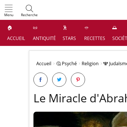
OK
Menu
Recherche
🏠
📜
🕺
🥙
🌅
ACCUEIL
ANTIQUITÉ
STARS
RECETTES
SOCIÉ
Accueil
🤔 Psyché
Religion
🕎 Judaïsm
Le Miracle d'Abr