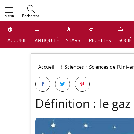
OK
Menu
Recherche
🏠
📜
🕺
🥙
🌅
ACCUEIL
ANTIQUITÉ
STARS
RECETTES
SOCIÉ
Accueil
⚛️ Sciences
Sciences de l'Unive
Définition : le gaz