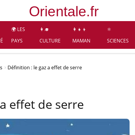
🌍 LES
👩‍🎓
👩‍👧‍👦
⚛️
TÉ
PAYS
CULTURE
MAMAN
SCIENCES
rs
Définition : le gaz a effet de serre
 a effet de serre