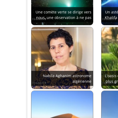
Une comète verte se dirige vers
Un asté
nous, une observation à ne pas
Khalifa
rater
Nabila Aghanim astronome
L'oasis
algérienne
plus g