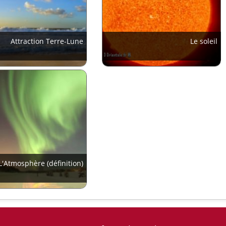
Attraction Terre-Lune
Le soleil
L'Atmosphère (définition)