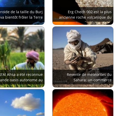
roïde de la taille du Burj
Erg Chech 002 est la plus
 va bientôt frôler la Terre
ancienne roche volcanique du
Système solaire
 d'Al Ahsa a été reconnue
Revente de météorites du
rande oasis autonome au
Sahara: un commerce
monde
frauduleux