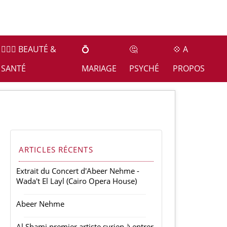
👩🏻‍⚕️ BEAUTÉ &
💍
🤔
💠 A
SANTÉ
MARIAGE
PSYCHÉ
PROPOS
ARTICLES RÉCENTS
Extrait du Concert d'Abeer Nehme -
Wada't El Layl (Cairo Opera House)
Abeer Nehme
Al Shami premier artiste syrien à entrer