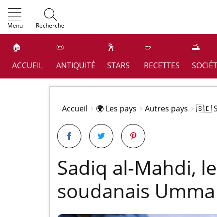
OK
Menu
Recherche
🏠
📜
🕺
🥙
🌅
ACCUEIL
ANTIQUITÉ
STARS
RECETTES
SOCIÉ
Accueil
🌍 Les pays
Autres pays
🇸🇩 
Sadiq al-Mahdi, le
soudanais Umma 