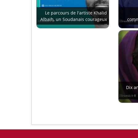
Le parcours de l'artiste Khalid
Albaïh, un Soudanais courageux
comm
en exil
Dix a