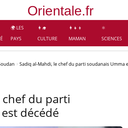
🌍 LES
👩‍🎓
👩‍👧‍👦
⚛️
TÉ
PAYS
CULTURE
MAMAN
SCIENCES
Soudan
Sadiq al-Mahdi, le chef du parti soudanais Umma 
 chef du parti
est décédé