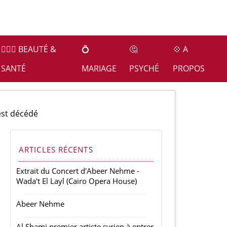
👩🏻‍⚕️ BEAUTÉ &
💍
🤔
💠 A
SANTÉ
MARIAGE
PSYCHÉ
PROPOS
est décédé
ARTICLES RÉCENTS
Extrait du Concert d'Abeer Nehme -
Wada't El Layl (Cairo Opera House)
Abeer Nehme
Al Shami premier artiste syrien à entrer