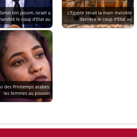
Selon bin Jassim, Israël a
L'Egypte serait la main invisible
andité le coup d'Etat au
derrière le coup d'Etat au
Soudan
Soudan
ns des Printemps arabes:
les femmes au pouvoir