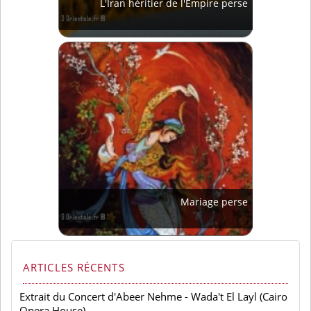
L'Iran héritier de l'Empire perse
Mariage perse
ARTICLES RÉCENTS
Extrait du Concert d'Abeer Nehme - Wada't El Layl (Cairo
Opera House)