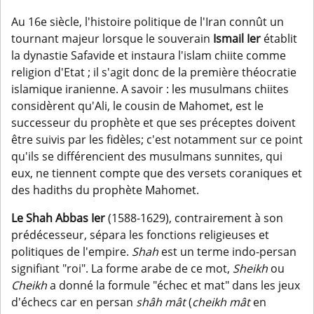
Au 16e siècle, l'histoire politique de l'Iran connût un
tournant majeur lorsque le souverain
Ismail Ier
établit
la dynastie Safavide et instaura l'islam chiite comme
religion d'Etat ; il s'agit donc de la première théocratie
islamique iranienne. A savoir : les musulmans chiites
considèrent qu'Ali, le cousin de Mahomet, est le
successeur du prophète et que ses préceptes doivent
être suivis par les fidèles; c'est notamment sur ce point
qu'ils se différencient des musulmans sunnites, qui
eux, ne tiennent compte que des versets coraniques et
des hadiths du prophète Mahomet.
Le Shah Abbas Ier
(1588-1629), contrairement à son
prédécesseur, sépara les fonctions religieuses et
politiques de l'empire.
Shah
est un terme indo-persan
signifiant "roi". La forme arabe de ce mot,
Sheikh
ou
Cheikh
a donné la formule "échec et mat" dans les jeux
d'échecs car en persan
shâh mât
(
cheikh mât
en