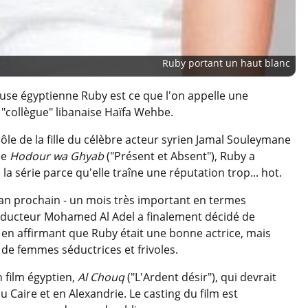
Ruby portant un haut blanc
use égyptienne Ruby est ce que l'on appelle une
 "collègue" libanaise Haïfa Wehbe.
 rôle de la fille du célèbre acteur syrien Jamal Souleymane
ée
Hodour wa Ghyab
("Présent et Absent"), Ruby a
a série parce qu'elle traîne une réputation trop... hot.
an prochain - un mois très important en termes
roducteur Mohamed Al Adel a finalement décidé de
, en affirmant que Ruby était une bonne actrice, mais
s de femmes séductrices et frivoles.
 film égyptien,
Al Chouq
("L'Ardent désir"), qui devrait
u Caire et en Alexandrie. Le casting du film est