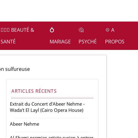
👩🏻‍⚕️ BEAUTÉ &
💍
🤔
💠 A
SANTÉ
MARIAGE
PSYCHÉ
PROPOS
on sulfureuse
ARTICLES RÉCENTS
Extrait du Concert d'Abeer Nehme -
Wada't El Layl (Cairo Opera House)
Abeer Nehme
Al Shami premier artiste syrien à entrer