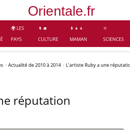
🌍 LES
👩‍🎓
👩‍👧‍👦
⚛️
TÉ
PAYS
CULTURE
MAMAN
SCIENCES
es
Actualité de 2010 à 2014
L'artiste Ruby a une réputati
une réputation