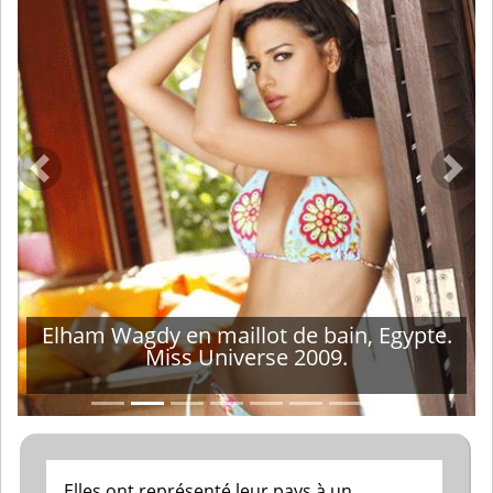
Précédent
Suiv
Elham Wagdy en maillot de bain, Egypte.
Miss Universe 2009.
Elles ont représenté leur pays à un