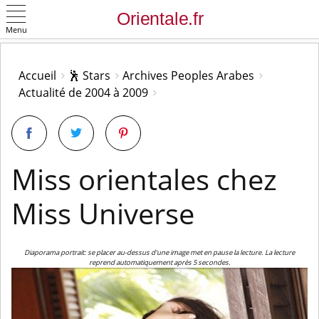
Menu
OK
Accueil
🕺 Stars
Archives Peoples Arabes
Actualité de 2004 à 2009
Miss orientales chez
Miss Universe
Diaporama portrait: se placer au-dessus d'une image met en pause la lecture. La lecture
reprend automatiquement après 5 secondes.