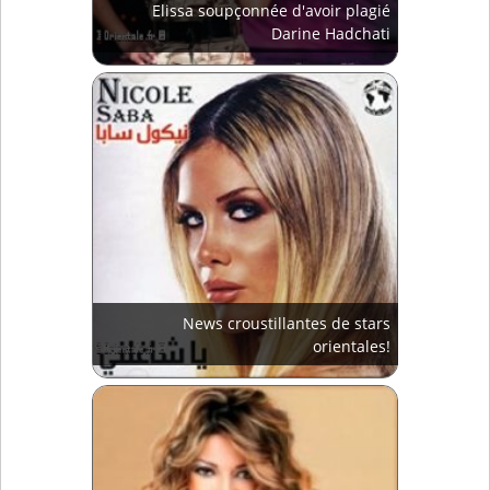
Elissa soupçonnée d'avoir plagié
Darine Hadchati
News croustillantes de stars
orientales!