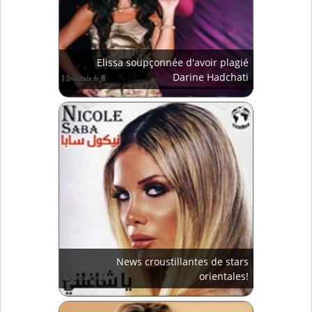
Elissa soupçonnée d'avoir plagié
Darine Hadchati
News croustillantes de stars
orientales!