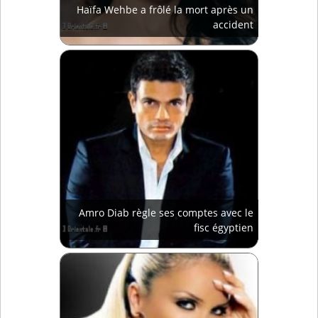
Haïfa Wehbe a frôlé la mort après un
accident
Amro Diab règle ses comptes avec le
fisc égyptien