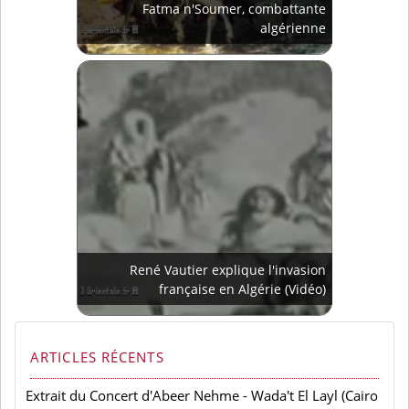
Fatma n'Soumer, combattante
algérienne
René Vautier explique l'invasion
française en Algérie (Vidéo)
ARTICLES RÉCENTS
Extrait du Concert d'Abeer Nehme - Wada't El Layl (Cairo