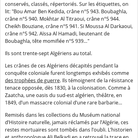
conservés, classés, répertoriés. Sur les étiquettes, on
lit: "Bou Amar Ben Kedida, crâne n°5 943. Boubaghla,
crâne n°5 940. Mokhtar Al Titraoui, crâne n°5 944.
Cheikh Bouziane, crâne n°5 941. Si Moussa Al Darkaoui,
crâne n°5 942. Aïssa Al Hamadi, lieutenant de
Boubaghla, tête momifiée n°5 939…"
Ils sont trente-sept Algériens au total.
Les crânes de ces Algériens décapités pendant la
conquête coloniale furent longtemps exhibés comme
des trophées de guerre
. Ils témoignent de la résistance
tenace opposée, dès 1830, à la colonisation. Comme à
Zaatcha, une oasis du sud-est algérien, théâtre, en
1849, d’un massacre colonial d’une rare barbarie…
Remisés dans les collections du Muséum national
d’Histoire naturelle, jamais réclamés par l’Algérie, ces
restes mortuaires sont tombés dans l’oubli. L’historien
et anthropologue Ali Belkadi en a retrouvé la trace en