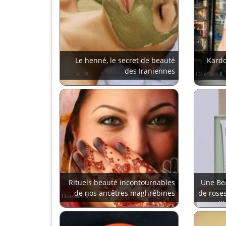
Le henné, le secret de beauté
Kardo
des Iraniennes
Rituels beauté incontournables
Une Be
de nos ancêtres maghrébines
de roses
li