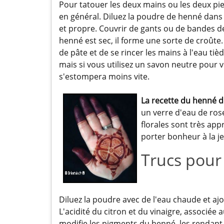
Pour tatouer les deux mains ou les deux pi
en général. Diluez la poudre de henné dans 
et propre. Couvrir de gants ou de bandes d
henné est sec, il forme une sorte de croûte. 
de pâte et de se rincer les mains à l'eau tiè
mais si vous utilisez un savon neutre pour v
s'estompera moins vite.
La recette du henné d
un verre d'eau de rose
florales sont très ap
porter bonheur à la j
Trucs pour
Diluez la poudre avec de l'eau chaude et ajo
L'acidité du citron et du vinaigre, associé
modifie les pigments du henné, les rendant 