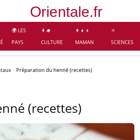
🌍 LES
👩‍🎓
👩‍👧‍👦
⚛️
TÉ
PAYS
CULTURE
MAMAN
SCIENCES
ntaux
Préparation du henné (recettes)
nné (recettes)