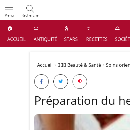
OK
Menu
Recherche
🏠
📜
🕺
🥙
🌅
ACCUEIL
ANTIQUITÉ
STARS
RECETTES
SOCIÉ
Accueil
👩🏻‍⚕️ Beauté & Santé
Soins orie
Préparation du he