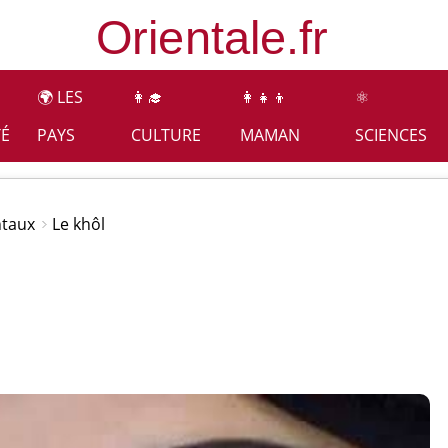
🌍 LES
👩‍🎓
👩‍👧‍👦
⚛️
TÉ
PAYS
CULTURE
MAMAN
SCIENCES
ntaux
Le khôl