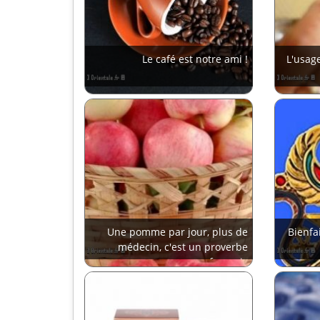
Le café est notre ami !
L'usag
Une pomme par jour, plus de
Bienfai
médecin, c'est un proverbe
français