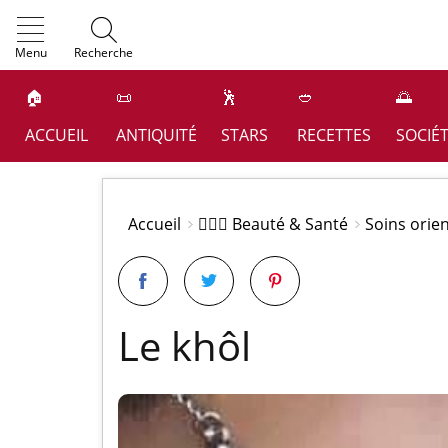
OK
Menu
Recherche
🏠
📜
🕺
🥙
🌅
ACCUEIL
ANTIQUITÉ
STARS
RECETTES
SOCIÉ
Accueil
👩🏻‍⚕️ Beauté & Santé
Soins orie
Le khôl