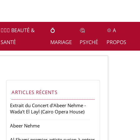
👩🏻‍⚕️ BEAUTÉ &
💍
🤔
💠 A
SANTÉ
MARIAGE
PSYCHÉ
PROPOS
ARTICLES RÉCENTS
Extrait du Concert d'Abeer Nehme -
Wada't El Layl (Cairo Opera House)
Abeer Nehme
Al Shami premier artiste syrien à entrer