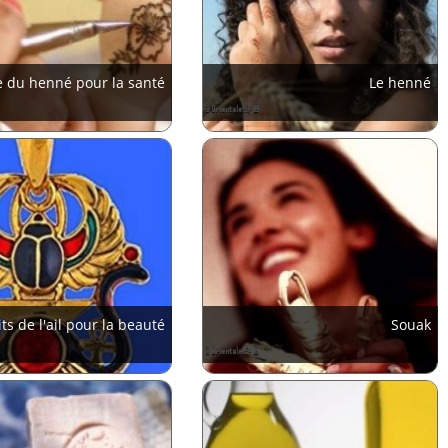
e du henné pour la santé
Le henné
ts de l'ail pour la beauté
Souak