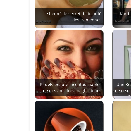
Le henné, le secret de beauté
Kardo
des Iraniennes
Rituels beauté incontournables
Une Be
de nos ancêtres maghrébines
de roses
li