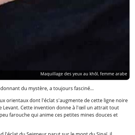
Maquillage des yeux au khôl, femme arabe
ui donnant du mystère, a toujours fasciné...
x orientaux dont l'éclat s'augmente de cette ligne noire
 Levant. Cette invention donne à l'œil un attrait tout
un peu farouche qui anime ces petites mines douces et
 l'éclat du Seigneur parut sur le mont du Sinaï, il