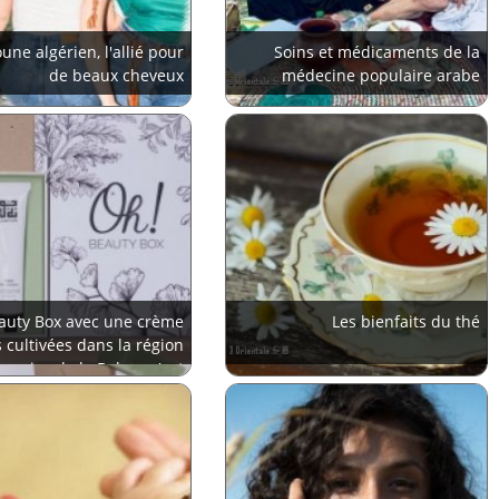
une algérien, l'allié pour
Soins et médicaments de la
de beaux cheveux
médecine populaire arabe
auty Box avec une crème
Les bienfaits du thé
 cultivées dans la région
banaise de la Bekaa: c'est
merveilleux