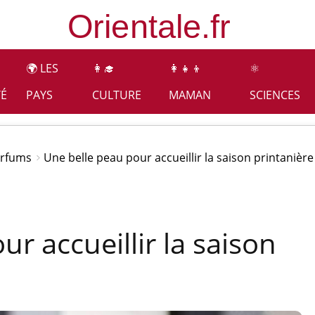
🌍 LES
👩‍🎓
👩‍👧‍👦
⚛️
TÉ
PAYS
CULTURE
MAMAN
SCIENCES
arfums
Une belle peau pour accueillir la saison printanière
r accueillir la saison