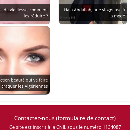
s de vieillesse, comment
Hala Abdallah, une vloggeuse à
les réduire ?
la mode
ection beauté qui va faire
craquer les Algériennes
Contactez-nous
(formulaire de contact)
Ce site est inscrit à la CNIL sous le numéro 1134087