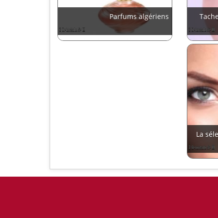
Parfums algériens
Tache
La sél