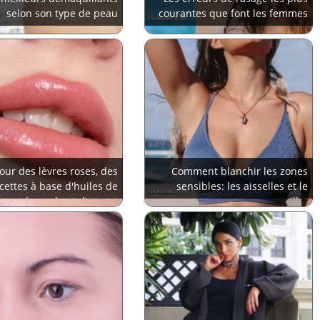
selon son type de peau
courantes que font les femmes
our des lèvres roses, des
Comment blanchir les zones
cettes à base d'huiles de
sensibles: les aisselles et le
lavande et d'avocat
maillot