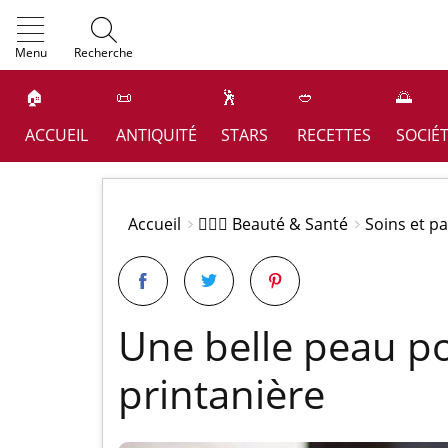
OK
Menu
Recherche
🏠
📜
🕺
🥙
🌅
ACCUEIL
ANTIQUITÉ
STARS
RECETTES
SOCIÉ
Accueil
👩🏻‍⚕️ Beauté & Santé
Soins et p
Une belle peau pou
printanière