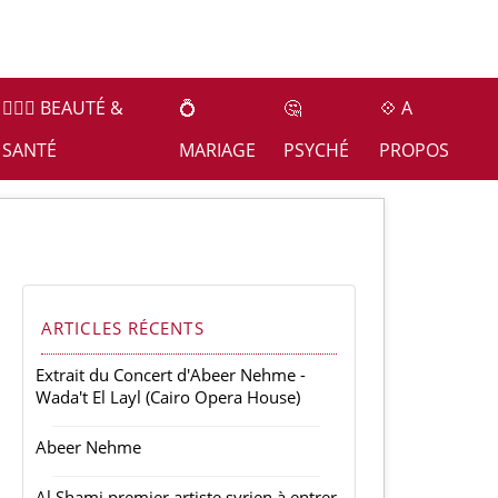
👩🏻‍⚕️ BEAUTÉ &
💍
🤔
💠 A
SANTÉ
MARIAGE
PSYCHÉ
PROPOS
ARTICLES RÉCENTS
Extrait du Concert d'Abeer Nehme -
Wada't El Layl (Cairo Opera House)
Abeer Nehme
Al Shami premier artiste syrien à entrer