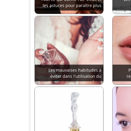
les astuces pour paraître plus
jeune
Les mauvaises habitudes à
P
éviter dans l'utilisation du
re
parfum!