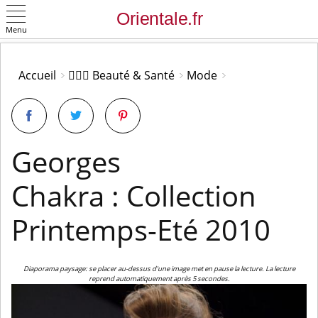
Menu
OK
Accueil
👩🏻‍⚕️ Beauté & Santé
Mode
Georges
Chakra : Collection
Printemps-Eté 2010
Diaporama paysage: se placer au-dessus d'une image met en pause la lecture. La lecture
reprend automatiquement après 5 secondes.