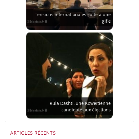
Tensions internationales suite à une
gifle
Rula Dashti, une Koweïtienne
candidate aux élections
ARTICLES RÉCENTS