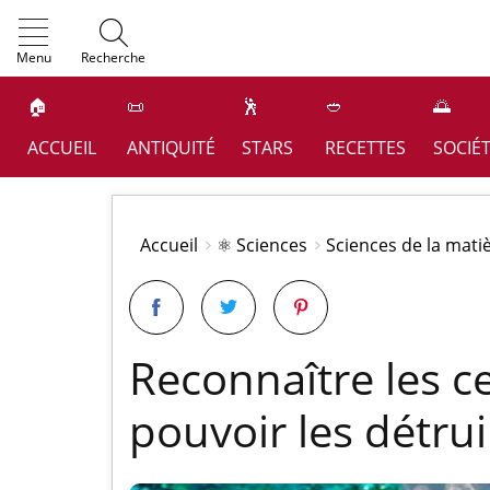
OK
Menu
Recherche
🏠
📜
🕺
🥙
🌅
ACCUEIL
ANTIQUITÉ
STARS
RECETTES
SOCIÉ
Accueil
⚛️ Sciences
Sciences de la mati
Reconnaître les c
pouvoir les détrui