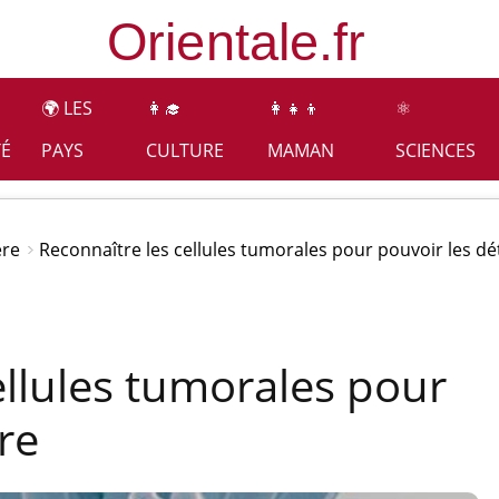
🌍 LES
👩‍🎓
👩‍👧‍👦
⚛️
TÉ
PAYS
CULTURE
MAMAN
SCIENCES
ère
Reconnaître les cellules tumorales pour pouvoir les dé
ellules tumorales pour
re