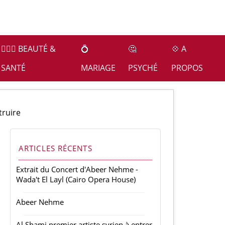
👩🏻‍⚕️ BEAUTÉ &
💍
🤔
💠 A
SANTÉ
MARIAGE
PSYCHÉ
PROPOS
truire
ARTICLES RÉCENTS
Extrait du Concert d'Abeer Nehme -
Wada't El Layl (Cairo Opera House)
Abeer Nehme
Al Shami premier artiste syrien à entrer