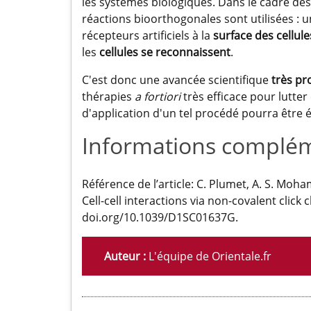
les systèmes biologiques. Dans le cadre des i
réactions bioorthogonales sont utilisées : u
récepteurs artificiels à la
surface des cellule
les
cellules se reconnaissent
.
C'est donc une avancée scientifique
très p
thérapies
a fortiori
très efficace pour lutte
d'application d'un tel procédé pourra être él
Informations complém
Référence de l’article: C. Plumet, A. S. Moh
Cell-cell interactions via non-covalent click
doi.org/10.1039/D1SC01637G.
Auteur :
L'équipe de Orientale.fr