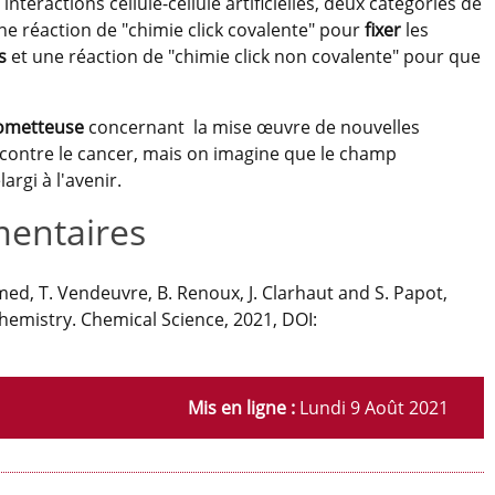
nteractions cellule-cellule artificielles, deux catégories de
ne réaction de "chimie click covalente" pour
fixer
les
s
et une réaction de "chimie click non covalente" pour que
rometteuse
concernant la mise œuvre de nouvelles
r contre le cancer, mais on imagine que le champ
argi à l'avenir.
entaires
amed, T. Vendeuvre, B. Renoux, J. Clarhaut and S. Papot,
 chemistry. Chemical Science, 2021, DOI:
Mis en ligne :
Lundi 9 Août 2021