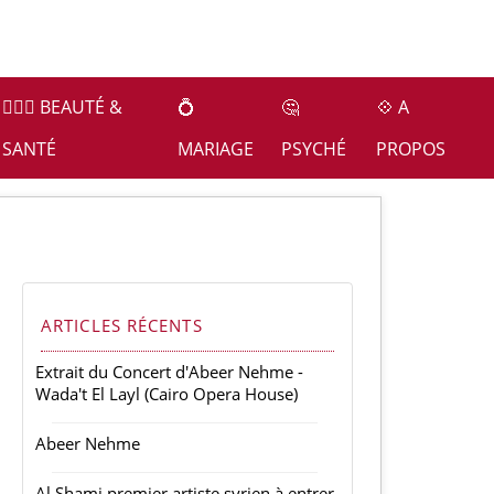
👩🏻‍⚕️ BEAUTÉ &
💍
🤔
💠 A
SANTÉ
MARIAGE
PSYCHÉ
PROPOS
ARTICLES RÉCENTS
Extrait du Concert d'Abeer Nehme -
Wada't El Layl (Cairo Opera House)
Abeer Nehme
Al Shami premier artiste syrien à entrer