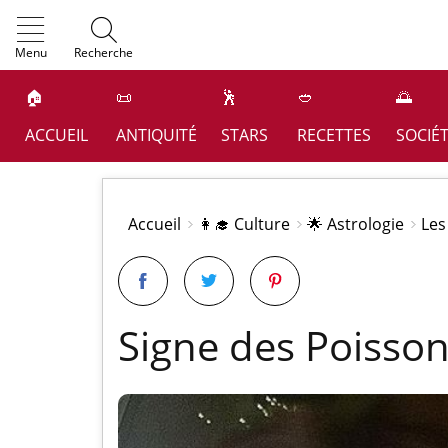
OK
Menu
Recherche
🏠
📜
🕺
🥙
🌅
ACCUEIL
ANTIQUITÉ
STARS
RECETTES
SOCIÉ
Accueil
👩‍🎓 Culture
🌟 Astrologie
Les
Signe des Poisso