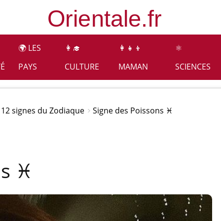
🌍 LES
👩‍🎓
👩‍👧‍👦
⚛️
TÉ
PAYS
CULTURE
MAMAN
SCIENCES
 12 signes du Zodiaque
Signe des Poissons ♓
ns ♓