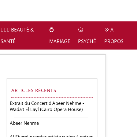
👩🏻‍⚕️ BEAUTÉ &
💍
🤔
💠 A
SANTÉ
MARIAGE
PSYCHÉ
PROPOS
ARTICLES RÉCENTS
Extrait du Concert d'Abeer Nehme -
Wada't El Layl (Cairo Opera House)
Abeer Nehme
Al Shami premier artiste syrien à entrer