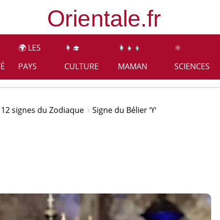
🌍 LES
👩‍🎓
👩‍👧‍👦
⚛️
TÉ
PAYS
CULTURE
MAMAN
SCIENCES
 12 signes du Zodiaque
Signe du Bélier ♈