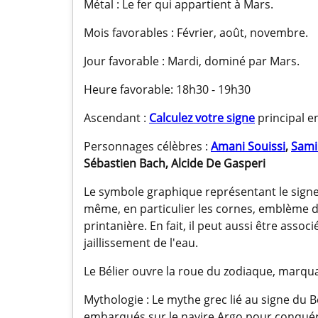
Métal : Le fer qui appartient à Mars.
Mois favorables : Février, août, novembre.
Jour favorable : Mardi, dominé par Mars.
Heure favorable: 18h30 - 19h30
Ascendant :
Calculez votre signe
principal en
Personnages célèbres :
Amani Souissi
,
Sami
Sébastien Bach, Alcide De Gasperi
Le symbole graphique représentant le signe 
même, en particulier les cornes, emblème de
printanière. En fait, il peut aussi être asso
jaillissement de l'eau.
Le Bélier ouvre la roue du zodiaque, marqu
Mythologie : Le mythe grec lié au signe du B
embarqués sur le navire Argo pour conquérir