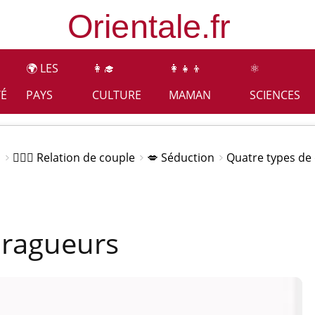
🌍 LES
👩‍🎓
👩‍👧‍👦
⚛️
TÉ
PAYS
CULTURE
MAMAN
SCIENCES
s
👩‍❤️‍👨 Relation de couple
💋 Séduction
Quatre types de
dragueurs