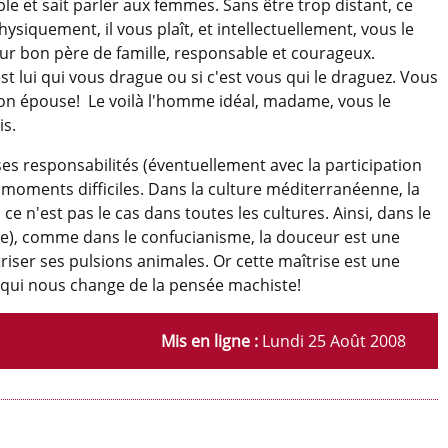
ble et sait parler aux femmes. Sans être trop distant, ce
ysiquement, il vous plaît, et intellectuellement, vous le
futur bon père de famille, responsable et courageux.
'est lui qui vous drague ou si c'est vous qui le draguez. Vous
'on épouse! Le voilà l'homme idéal, madame, vous le
is.
es responsabilités (éventuellement avec la participation
moments difficiles. Dans la culture méditerranéenne, la
 n'est pas le cas dans toutes les cultures. Ainsi, dans le
ise), comme dans le confucianisme, la douceur est une
îtriser ses pulsions animales. Or cette maîtrise est une
, qui nous change de la pensée machiste!
Mis en ligne :
Lundi 25 Août 2008