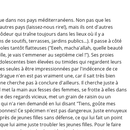
ue dans nos pays méditerranéens. Non pas que les
utres pays (laissez-nous rire!), mais ils ont d'autres
deur qui traîne toujours dans les lieux où il y a
de soutifs, terrasses, jardins publics...). Il passe à côté
oles tantôt flatteuses ("Eeeh, macha'allah, quelle beauté
elle, je vais t'emmener au septième ciel !"). Ses proies
adolescentes bien élevées ou timides qui regardent leurs
les seules à être impressionnées par l'indécence de ce
rague n'en est pas vraiment une, car il sait très bien
ne cherche pas à conclure d'ailleurs. Il cherche juste à
l met la main aux fesses des femmes, se frotte à elles dans
nce des regards vicieux, met un grain de raisin ou un
ui n'a rien demandé en lui disant "Tiens, goûte mes
s bonnes! Ce spécimen n'est pas dangereux. Juste ennuyeux
uprès de jeunes filles sans défense, ce qui lui fait un point
lui aime juste troubler les jeunes filles. Pour le faire