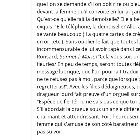
que l'on se demande s'il on doit rire ou pleu
devant la femme qu'il convoite en lui lança
Qu'est-ce qu'elle fait la demoiselle? Elle a 
exquis "Elle téléphone, la demoiselle? Allô, 
se vante beaucoup (il a quatre cartes de cré
en or, .etc.). Sans oublier le fait que toutes 
incommensurable de lui avoir tapé dans l'œil
Ronsard,
Sonnet à Marie
("Cela vous soit un
fleuries/ En peu de temps, seront toutes flé
message lubrique, que l'on pourrait traduire 
ne te refuses pas à moi, parce que lorsque t
regretteras!". Avec les filles dédaigneuses, 
dragueur lourd fait preuve d'un orgueil su
"Espèce de fierté! Tu ne sais pas ce que tu r
S'il abordait la drague sous un angle différ
charmant et attendrissant. Fort heureusement
femme qui s'amuse de son côté baratineur e
pas su voir.