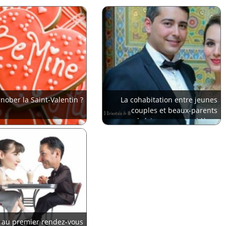
snober la Saint-Valentin ?
La cohabitation entre jeunes
couples et beaux-parents
algériens pose problème
 au premier rendez-vous