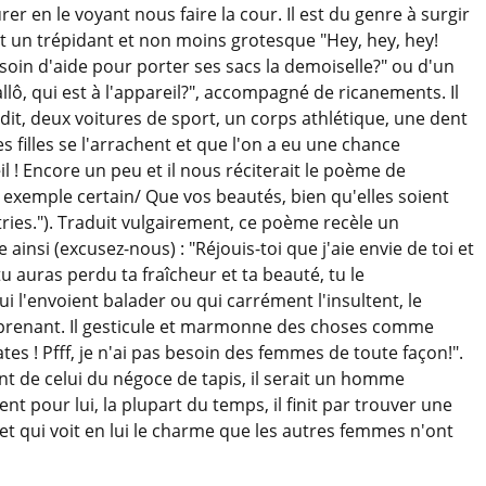
rer en le voyant nous faire la cour. Il est du genre à surgir
nt un trépidant et non moins grotesque "Hey, hey, hey!
besoin d'aide pour porter ses sacs la demoiselle?" ou d'un
allô, qui est à l'appareil?", accompagné de ricanements. Il
dit, deux voitures de sport, un corps athlétique, une dent
les filles se l'arrachent et que l'on a eu une chance
 ! Encore un peu et il nous réciterait le poème de
 exemple certain/ Que vos beautés, bien qu'elles soient
tries."). Traduit vulgairement, ce poème recèle un
ainsi (excusez-nous) : "Réjouis-toi que j'aie envie de toi et
u auras perdu ta fraîcheur et ta beauté, tu le
qui l'envoient balader ou qui carrément l'insultent, le
rprenant. Il gesticule et marmonne des choses comme
ates ! Pfff, je n'ai pas besoin des femmes de toute façon!".
ent de celui du négoce de tapis, il serait un homme
 pour lui, la plupart du temps, il finit par trouver une
t qui voit en lui le charme que les autres femmes n'ont