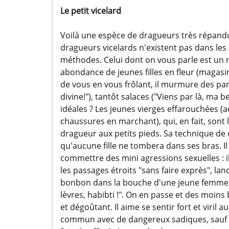
Le petit vicelard
Voilà une espèce de dragueurs très répand
dragueurs vicelards n'existent pas dans les a
méthodes. Celui dont on vous parle est un rô
abondance de jeunes filles en fleur (magasins 
de vous en vous frôlant, il murmure des par
divine!"), tantôt salaces ("Viens par là, ma b
idéales ? Les jeunes vierges effarouchées (
chaussures en marchant), qui, en fait, sont 
dragueur aux petits pieds. Sa technique de d
qu'aucune fille ne tombera dans ses bras. Il 
commettre des mini agressions sexuelles : i
les passages étroits "sans faire exprès", la
bonbon dans la bouche d'une jeune femme q
lèvres, habibti !". On en passe et des moin
et dégoûtant. Il aime se sentir fort et viril a
commun avec de dangereux sadiques, sauf que 