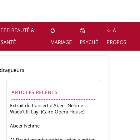
👩🏻‍⚕️ BEAUTÉ &
💍
🤔
💠 A
SANTÉ
MARIAGE
PSYCHÉ
PROPOS
 dragueurs
ARTICLES RÉCENTS
Extrait du Concert d'Abeer Nehme -
Wada't El Layl (Cairo Opera House)
Abeer Nehme
Al Shami premier artiste syrien à entrer