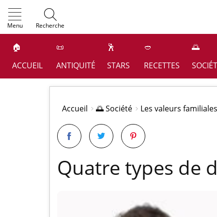
OK
Menu
Recherche
🏠
📜
🕺
🥙
🌅
ACCUEIL
ANTIQUITÉ
STARS
RECETTES
SOCIÉ
Accueil
🌅 Société
Les valeurs familiale
Quatre types de 