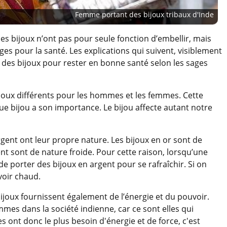
Femme portant des bijoux tribaux d'Inde
 les bijoux n’ont pas pour seule fonction d’embellir, mais
 pour la santé. Les explications qui suivent, visiblement
 des bijoux pour rester en bonne santé selon les sages
 bijoux différents pour les hommes et les femmes. Cette
ue bijou a son importance. Le bijou affecte autant notre
rgent ont leur propre nature. Les bijoux en or sont de
nt sont de nature froide. Pour cette raison, lorsqu’une
 de porter des bijoux en argent pour se rafraîchir. Si on
voir chaud.
ijoux fournissent également de l’énergie et du pouvoir.
mes dans la société indienne, car ce sont elles qui
s ont donc le plus besoin d'énergie et de force, c'est