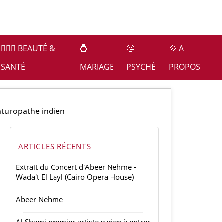
👩🏻‍⚕️ BEAUTÉ &
💍
🤔
💠 A
SANTÉ
MARIAGE
PSYCHÉ
PROPOS
aturopathe indien
ARTICLES RÉCENTS
Extrait du Concert d'Abeer Nehme -
Wada't El Layl (Cairo Opera House)
Abeer Nehme
Al Shami premier artiste syrien à entrer