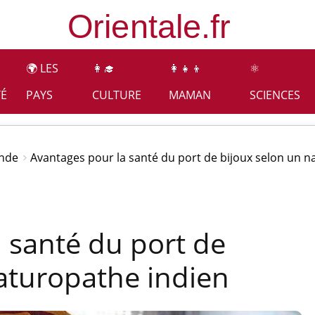
🌍 LES
👩‍🎓
👩‍👧‍👦
⚛️
TÉ
PAYS
CULTURE
MAMAN
SCIENCES
Inde
Avantages pour la santé du port de bijoux selon un n
 santé du port de
aturopathe indien