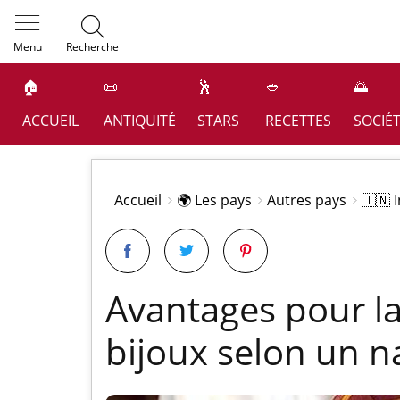
OK
Menu
Recherche
🏠
📜
🕺
🥙
🌅
ACCUEIL
ANTIQUITÉ
STARS
RECETTES
SOCIÉ
Accueil
🌍 Les pays
Autres pays
🇮🇳 
Avantages pour la
bijoux selon un n