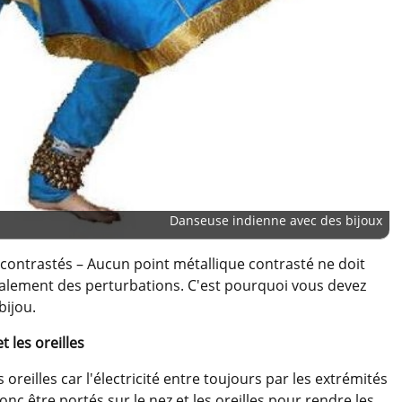
Danseuse indienne avec des bijoux
contrastés – Aucun point métallique contrasté ne doit
 également des perturbations. C'est pourquoi vous devez
bijou.
 les oreilles
s oreilles car l'électricité entre toujours par les extrémités
nc être portés sur le nez et les oreilles pour rendre les