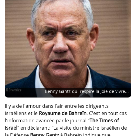
Benny Gantz qui respire la joie de vivre...
Il y a de l'amour dans l'air entre les dirigeants
israéliens et le
Royaume de Bahreïn
. C'est en tout cas
l'information avancée par le journal "
The Times of
Israel
" en déclarant: "La visite du ministre israélien de
la Défense
Benny Gantz
à Bahreïn indique que