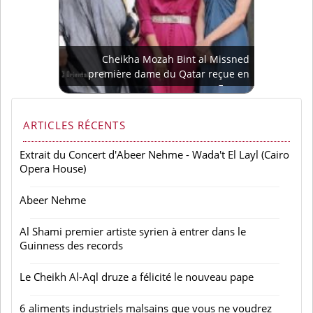
Cheikha Mozah Bint al Missned
première dame du Qatar reçue en
France
ARTICLES RÉCENTS
Extrait du Concert d'Abeer Nehme - Wada't El Layl (Cairo
Opera House)
Abeer Nehme
Al Shami premier artiste syrien à entrer dans le
Guinness des records
Le Cheikh Al-Aql druze a félicité le nouveau pape
6 aliments industriels malsains que vous ne voudrez