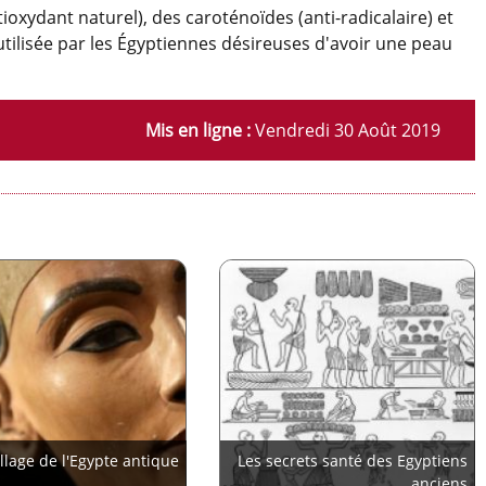
ioxydant naturel), des caroténoïdes (anti-radicalaire) et
 utilisée par les Égyptiennes désireuses d'avoir une peau
Mis en ligne :
Vendredi 30 Août 2019
lage de l'Egypte antique
Les secrets santé des Egyptiens
anciens