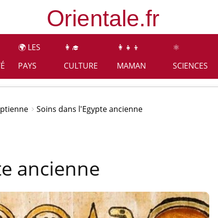
🌍 LES
👩‍🎓
👩‍👧‍👦
⚛️
TÉ
PAYS
CULTURE
MAMAN
SCIENCES
ptienne
Soins dans l'Egypte ancienne
te ancienne