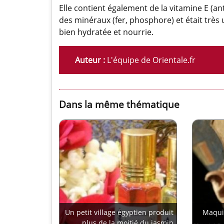
Elle contient également de la vitamine E (ant
des minéraux (fer, phosphore) et était très
bien hydratée et nourrie.
Auteur :
L'équipe de Orientale.fr
Dans la même thématique
Un petit village égyptien produit
Maquil
plus de la moitié du jasmin