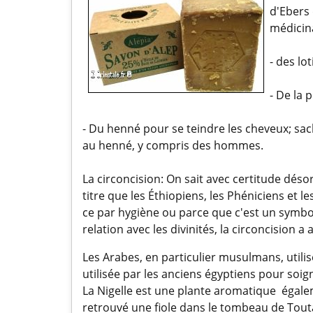
d'Ebers 
médicin
- des lo
- De la 
- Du henné pour se teindre les cheveux; sa
au henné, y compris des hommes.
La circoncision: On sait avec certitude dés
titre que les Éthiopiens, les Phéniciens et 
ce par hygiène ou parce que c'est un symbo
relation avec les divinités, la circoncision 
Les Arabes, en particulier musulmans, utilisen
utilisée par les anciens égyptiens pour soign
La Nigelle est une plante aromatique égale
retrouvé une fiole dans le tombeau de To