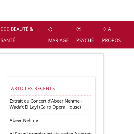
👩🏻‍⚕️ BEAUTÉ &
💍
🤔
💠 A
SANTÉ
MARIAGE
PSYCHÉ
PROPOS
ARTICLES RÉCENTS
Extrait du Concert d'Abeer Nehme -
Wada't El Layl (Cairo Opera House)
Abeer Nehme
Al Shami premier artiste syrien à entrer