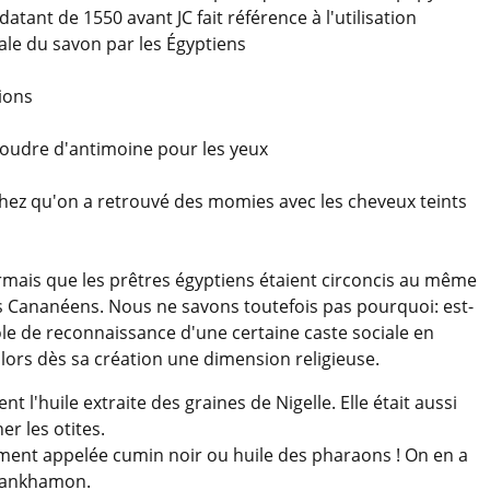
datant de 1550 avant JC fait référence à l'utilisation
ale du savon par les Égyptiens
tions
poudre d'antimoine pour les yeux
chez qu'on a retrouvé des momies avec les cheveux teints
ormais que les prêtres égyptiens étaient circoncis au même
les Cananéens. Nous ne savons toutefois pas pourquoi: est-
le de reconnaissance d'une certaine caste sociale en
a alors dès sa création une dimension religieuse.
t l'huile extraite des graines de Nigelle. Elle était aussi
er les otites.
ment appelée cumin noir ou huile des pharaons ! On en a
utankhamon.