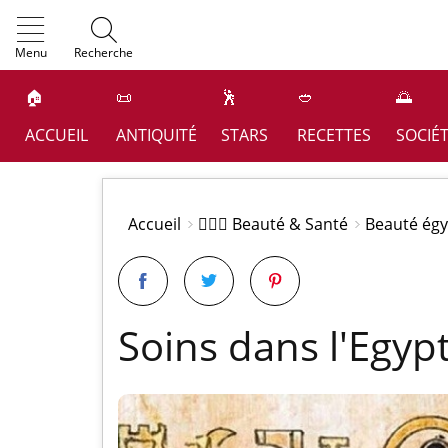
OK
Menu
Recherche
🏠
📜
🕺
🥙
🌅
ACCUEIL
ANTIQUITÉ
STARS
RECETTES
SOCIÉ
Accueil
👩🏻‍⚕️ Beauté & Santé
Beauté égy
Soins dans l'Egyp