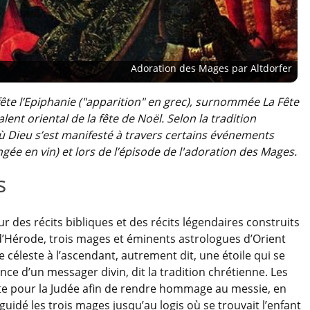
Adoration des Mages par Altdorfer
 fête l’Epiphanie ("apparition" en grec), surnommée La Fête
valent oriental de la fête de Noël. Selon la tradition
 où Dieu s’est manifesté à travers certains événements
gée en vin) et lors de l’épisode de l'adoration des Mages.
s
sur des récits bibliques et des récits légendaires construits
e d’Hérode, trois mages et éminents astrologues d’Orient
 céleste à l’ascendant, autrement dit, une étoile qui se
sance d’un messager divin, dit la tradition chrétienne. Les
ute pour la Judée afin de rendre hommage au messie, en
 guidé les trois mages jusqu’au logis où se trouvait l’enfant