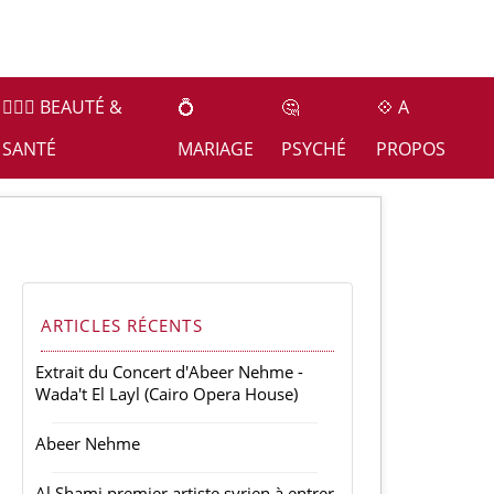
👩🏻‍⚕️ BEAUTÉ &
💍
🤔
💠 A
SANTÉ
MARIAGE
PSYCHÉ
PROPOS
ARTICLES RÉCENTS
Extrait du Concert d'Abeer Nehme -
Wada't El Layl (Cairo Opera House)
Abeer Nehme
Al Shami premier artiste syrien à entrer