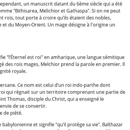
 Cependant, un manuscrit datant du 6ème siècle qui a été
comme "Bithisarea, Melichior et Gathaspa". Si on ne peut
 rois, tout porte à croire qu’ils étaient des nobles,
ue et du Moyen-Orient. Un mage désigne à l'origine un
ifie "l’Éternel est roi" en amharique, une langue sémitique
 âgé des rois mages, Melchior prend la parole en premier. Il
gnité royale.
rsane. Ce nom est celui d’un roi indo-parthe dont
 roi qui régnait sur un territoire comprenant une partie de
aint Thomas, disciple du Christ, qui a enseigné le
envie de se convertir.
e de piété.
babylonienne et signifie "qu’il protège sa vie". Balthazar