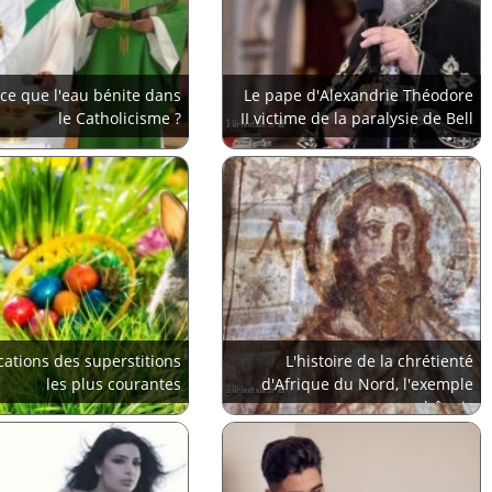
-ce que l'eau bénite dans
Le pape d'Alexandrie Théodore
le Catholicisme ?
II victime de la paralysie de Bell
cations des superstitions
L'histoire de la chrétienté
les plus courantes
d'Afrique du Nord, l'exemple
bônois