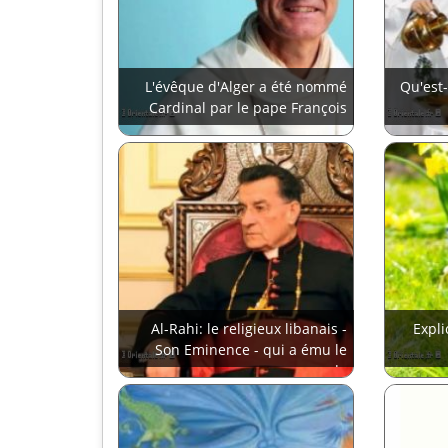
L'évêque d'Alger a été nommé
Qu'est
Cardinal par le pape François
Al-Rahi: le religieux libanais -
Expli
Son Eminence - qui a ému le
monde