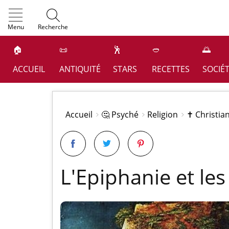
OK
Menu
Recherche
🏠
📜
🕺
🥙
🌅
ACCUEIL
ANTIQUITÉ
STARS
RECETTES
SOCIÉ
Accueil
🤔 Psyché
Religion
✝️ Christi
L'Epiphanie et le