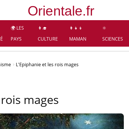
🌍 LES
👩‍🎓
👩‍👧‍👦
⚛️
TÉ
PAYS
CULTURE
MAMAN
SCIENCES
anisme
L'Epiphanie et les rois mages
s rois mages