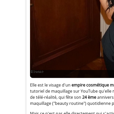
Elle est le visage d'un
empire cosmétique m
tutoriel de maquillage sur YouTube qu'elle 
de télé-réalité, qui fête son
24 ème
anniversa
maquillage ("beauty routine") quotidienne
Mais ce n'est pas elle directement qui s'acti