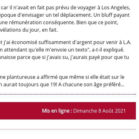
ff car il n'avait en fait pas prévu de voyager à Los Angeles,
l'époque d'envisager un tel déplacement. Un bluff payant
it une rémunération conséquente. Bien que ce point,
lations du jour, en fait.
 et j'ai économisé suffisamment d'argent pour venir à L.A.
 attendant qu'elle m'envoie un texto", a-t-il expliqué.
nnaisse parce que si j'avais su, j'aurais payé pour que tu
ine plantureuse a affirmé que même si elle était sur le
'en aurait toujours que 19! A chacune son âge préféré...
Mis en ligne :
Dimanche 8 Août 2021