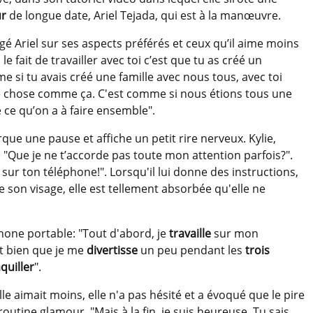
ur
de longue date, Ariel Tejada, qui est à la manœuvre.
ogé Ariel sur ses aspects préférés et ceux qu’il aime moins
e fait de travailler avec toi c’est que tu as créé un
si tu avais créé une famille avec nous tous, avec toi
lque chose comme ça. C'est comme si nous étions tous une
e ce qu’on a à faire ensemble".
que une pause et affiche un petit rire nerveux. Kylie,
 "Que je ne t’accorde pas toute mon attention parfois?".
 sur ton téléphone!". Lorsqu'il lui donne des instructions,
e son visage, elle est tellement absorbée qu'elle ne
hone portable: "Tout d'abord, je
travaille
sur mon
aut bien que je me
divertisse
un peu pendant les
trois
quiller
".
lle aimait moins, elle n'a pas hésité et a évoqué que le pire
utine glamour. "Mais à la fin, je suis heureuse. Tu sais