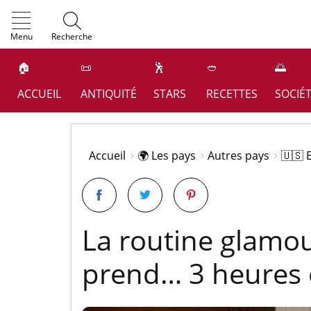
OK
Menu
Recherche
🏠
📜
🕺
🥙
🌅
ACCUEIL
ANTIQUITÉ
STARS
RECETTES
SOCIÉ
Accueil
🌍 Les pays
Autres pays
🇺🇸 
La routine glamou
prend… 3 heures 