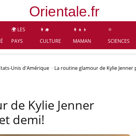
🌍 LES
👩‍🎓
👩‍👧‍👦
⚛️
TÉ
PAYS
CULTURE
MAMAN
SCIENCES
Etats-Unis d'Amérique
La routine glamour de Kylie Jenner
r de Kylie Jenner
et demi!