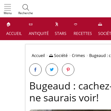
OK
Menu
Recherche
🏠
📜
🕺
🥙
🌅
ACCUEIL
ANTIQUITÉ
STARS
RECETTES
SOCIÉ
Accueil
🌅 Société
Crimes
Bugeaud : c
Bugeaud : cachez-
ne saurais voir!