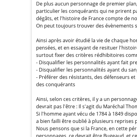
De plus aucun personnage de premier plan, q
particulier les conquérants qui ne prirent p
dégâts, et l'histoire de France compte de 
On peut toujours trouver des évènements s
Ainsi après avoir étudié la vie de chaque h
pensées, et en essayant de resituer l'histoi
surtout fixer des critères rédhibitoires co
- Disqualifier les personnalités ayant fait p
- Disqualifier les personnalités ayant du sa
- Préférer des résistants, des défenseurs et
des conquérants
Ainsi, selon ces critères, il y a un personna
devrait pas l'être : Il s'agit du Maréchal 
Si l'homme ayant vécu de 1784 à 1849 dispo
a bien failli être oublié à plusieurs reprises
Nous pensons que si la France, en cette pér
personnages, ce devrait être Bugeaud, et ce