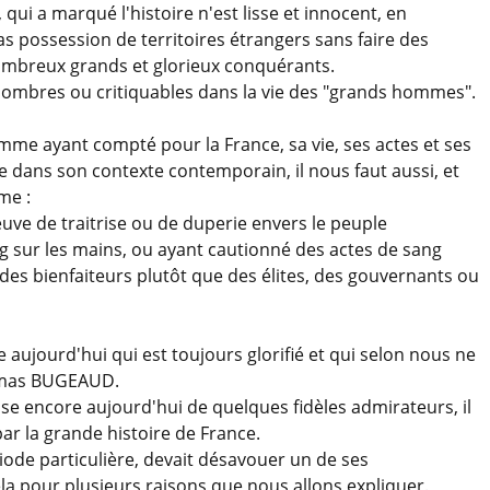
ui a marqué l'histoire n'est lisse et innocent, en
as possession de territoires étrangers sans faire des
nombreux grands et glorieux conquérants.
ombres ou critiquables dans la vie des "grands hommes".
omme ayant compté pour la France, sa vie, ses actes et ses
re dans son contexte contemporain, il nous faut aussi, et
mme :
reuve de traitrise ou de duperie envers le peuple
ng sur les mains, ou ayant cautionné des actes de sang
 des bienfaiteurs plutôt que des élites, des gouvernants ou
ge aujourd'hui qui est toujours glorifié et qui selon nous ne
Thomas BUGEAUD.
se encore aujourd'hui de quelques fidèles admirateurs, il
 par la grande histoire de France.
iode particulière, devait désavouer un de ses
la pour plusieurs raisons que nous allons expliquer.