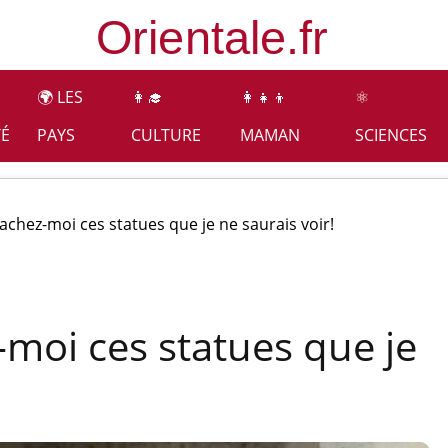
🌍 LES
👩‍🎓
👩‍👧‍👦
⚛️
TÉ
PAYS
CULTURE
MAMAN
SCIENCES
achez-moi ces statues que je ne saurais voir!
moi ces statues que je