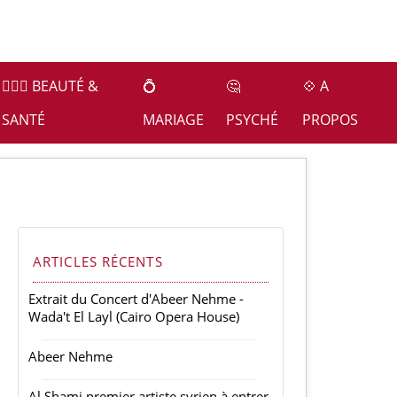
👩🏻‍⚕️ BEAUTÉ &
💍
🤔
💠 A
SANTÉ
MARIAGE
PSYCHÉ
PROPOS
ARTICLES RÉCENTS
Extrait du Concert d'Abeer Nehme -
Wada't El Layl (Cairo Opera House)
Abeer Nehme
Al Shami premier artiste syrien à entrer