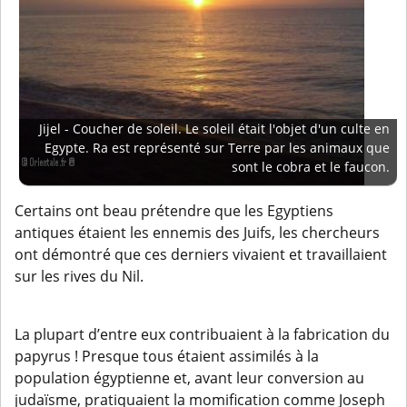
Jijel - Coucher de soleil. Le soleil était l'objet d'un culte en
Egypte. Ra est représenté sur Terre par les animaux que
sont le cobra et le faucon.
Certains ont beau prétendre que les Egyptiens
antiques étaient les ennemis des Juifs, les chercheurs
ont démontré que ces derniers vivaient et travaillaient
sur les rives du Nil.
La plupart d’entre eux contribuaient à la fabrication du
papyrus ! Presque tous étaient assimilés à la
population égyptienne et, avant leur conversion au
judaïsme, pratiquaient la momification comme Joseph