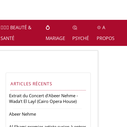
👩🏻‍⚕️ BEAUTÉ &
💍
🤔
💠 A
SANTÉ
MARIAGE
PSYCHÉ
PROPOS
ARTICLES RÉCENTS
Extrait du Concert d'Abeer Nehme -
Wada't El Layl (Cairo Opera House)
Abeer Nehme
Al Shami premier artiste syrien à entrer